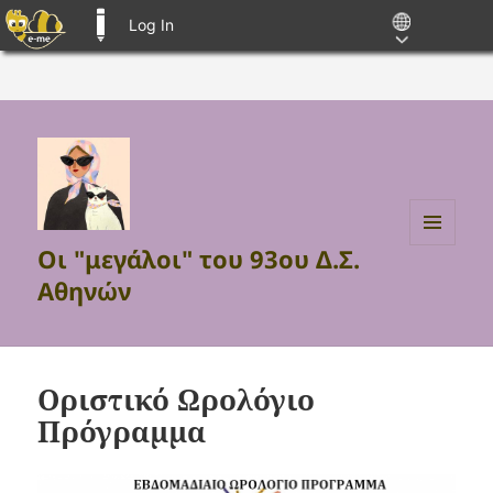
Log In
E-ME BLOGS
Οι "μεγάλοι" του 93ου Δ.Σ.
MENU
AND
Αθηνών
WIDGETS
Οριστικό Ωρολόγιο
Πρόγραμμα