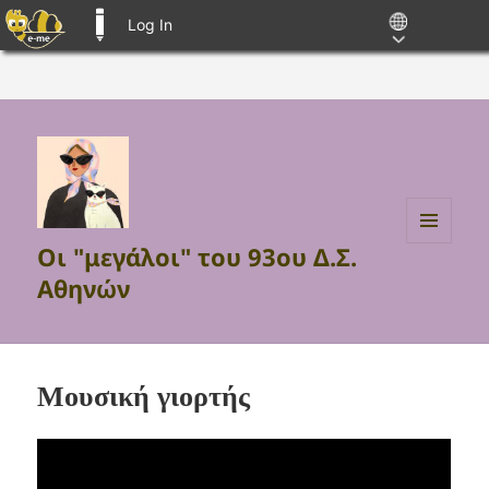
Log In
E-ME BLOGS
Οι "μεγάλοι" του 93ου Δ.Σ.
MENU
AND
Αθηνών
WIDGETS
Μουσική γιορτής