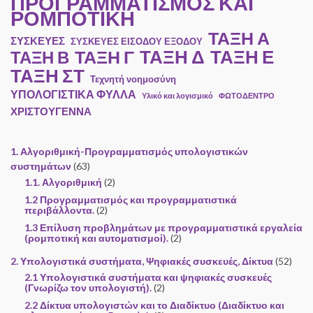
ΠΡΟΓΡΑΜΜΑΤΙΣΜΟΣ ΚΑΙ
ΡΟΜΠΟΤΙΚΗ
ΤΑΞΗ Α
ΣΥΣΚΕΥΕΣ
ΣΥΣΚΕΥΕΣ ΕΙΣΟΔΟΥ ΕΞΟΔΟΥ
ΤΑΞΗ Ε
ΤΑΞΗ Γ
ΤΑΞΗ Δ
ΤΑΞΗ Β
ΤΑΞΗ ΣΤ
Τεχνητή νοημοσύνη
ΥΠΟΛΟΓΙΣΤΙΚΑ ΦΥΛΛΑ
Υλικό και λογισμικό
ΦΩΤΟΔΕΝΤΡΟ
ΧΡΙΣΤΟΥΓΕΝΝΑ
1. Αλγοριθμική-Προγραμματισμός υπολογιστικών
συστημάτων
(63)
1.1. Αλγοριθμική
(2)
1.2 Προγραμματισμός και προγραμματιστικά
περιβάλλοντα.
(2)
1.3 Επίλυση προβλημάτων με προγραμματιστικά εργαλεία
(ρομποτική και αυτοματισμοί).
(2)
2. Υπολογιστικά συστήματα, Ψηφιακές συσκευές, Δίκτυα
(52)
2.1 Υπολογιστικά συστήματα και ψηφιακές συσκευές
(Γνωρίζω τον υπολογιστή).
(2)
2.2 Δίκτυα υπολογιστών και το Διαδίκτυο (Διαδίκτυο και