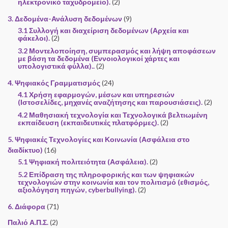
ηλεκτρονικό ταχυδρομείο).
(2)
3. Δεδομένα-Ανάλυση δεδομένων
(9)
3.1 Συλλογή και διαχείριση δεδομένων (Αρχεία και
φάκελοι).
(2)
3.2 Μοντελοποίηση, συμπερασμός και λήψη αποφάσεων
με βάση τα δεδομένα (Εννοιολογικοί χάρτες και
υπολογιστικά φύλλα)..
(2)
4. Ψηφιακός Γραμματισμός
(24)
4.1 Χρήση εφαρμογών, μέσων και υπηρεσιών
(Ιστοσελίδες, μηχανές αναζήτησης και παρουσιάσεις).
(2)
4.2 Μαθησιακή τεχνολογία και Τεχνολογικά βελτιωμένη
εκπαίδευση (εκπαιδευτικές πλατφόρμες).
(2)
5. Ψηφιακές Τεχνολογίες και Κοινωνία (Ασφάλεια στο
διαδίκτυο)
(16)
5.1 Ψηφιακή πολιτειότητα (Ασφάλεια).
(2)
5.2 Επίδραση της πληροφορικής και των ψηφιακών
τεχνολογιών στην κοινωνία και τον πολιτισμό (εθισμός,
αξιολόγηση πηγών, cyberbullying).
(2)
6. Διάφορα
(71)
Παλιό Α.Π.Σ.
(2)