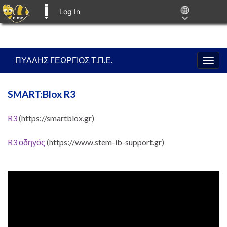
Log In
E-ME BLOGS
ΠΥΛΛΗΣ ΓΕΩΡΓΙΟΣ Τ.Π.Ε.
Togg
navig
SMART:Blox R3
R3
(https://smartblox.gr)
R3 οδηγός
(https://www.stem-ib-support.gr)