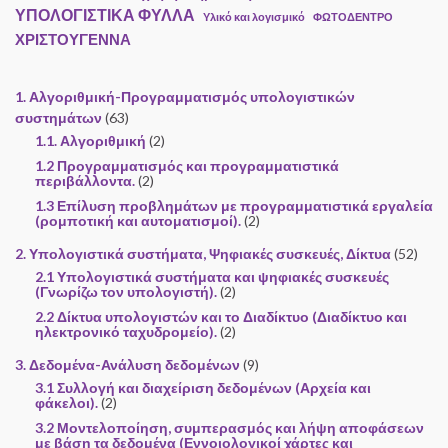
ΥΠΟΛΟΓΙΣΤΙΚΑ ΦΥΛΛΑ
Υλικό και λογισμικό
ΦΩΤΟΔΕΝΤΡΟ
ΧΡΙΣΤΟΥΓΕΝΝΑ
1. Αλγοριθμική-Προγραμματισμός υπολογιστικών
συστημάτων
(63)
1.1. Αλγοριθμική
(2)
1.2 Προγραμματισμός και προγραμματιστικά
περιβάλλοντα.
(2)
1.3 Επίλυση προβλημάτων με προγραμματιστικά εργαλεία
(ρομποτική και αυτοματισμοί).
(2)
2. Υπολογιστικά συστήματα, Ψηφιακές συσκευές, Δίκτυα
(52)
2.1 Υπολογιστικά συστήματα και ψηφιακές συσκευές
(Γνωρίζω τον υπολογιστή).
(2)
2.2 Δίκτυα υπολογιστών και το Διαδίκτυο (Διαδίκτυο και
ηλεκτρονικό ταχυδρομείο).
(2)
3. Δεδομένα-Ανάλυση δεδομένων
(9)
3.1 Συλλογή και διαχείριση δεδομένων (Αρχεία και
φάκελοι).
(2)
3.2 Μοντελοποίηση, συμπερασμός και λήψη αποφάσεων
με βάση τα δεδομένα (Εννοιολογικοί χάρτες και