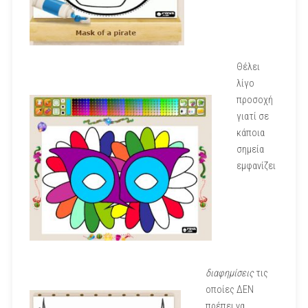
Θέλει
λίγο
προσοχή
γιατί σε
κάποια
σημεία
εμφανίζει
διαφημίσεις
τις
οποίες ΔΕΝ
πρέπει να