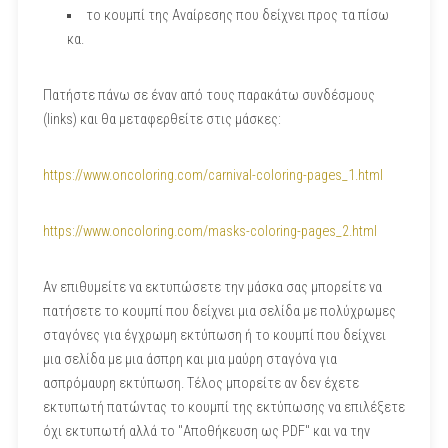
το κουμπί της Αναίρεσης που δείχνει προς τα πίσω
κα.
Πατήστε πάνω σε έναν από τους παρακάτω συνδέσμους
(links) και θα μεταφερθείτε στις μάσκες:
https://www.oncoloring.com/carnival-coloring-pages_1.html
https://www.oncoloring.com/masks-coloring-pages_2.html
Αν επιθυμείτε να εκτυπώσετε την μάσκα σας μπορείτε να
πατήσετε το κουμπί που δείχνει μια σελίδα με πολύχρωμες
σταγόνες για έγχρωμη εκτύπωση ή το κουμπί που δείχνει
μια σελίδα με μια άσπρη και μια μαύρη σταγόνα για
ασπρόμαυρη εκτύπωση. Τέλος μπορείτε αν δεν έχετε
εκτυπωτή πατώντας το κουμπί της εκτύπωσης να επιλέξετε
όχι εκτυπωτή αλλά το "Αποθήκευση ως PDF" και να την