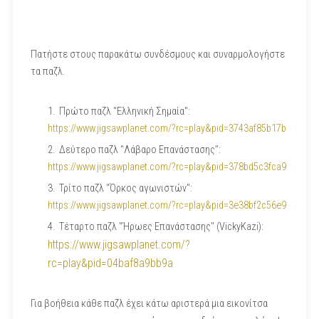
Πατήστε στους παρακάτω συνδέσμους και συναρμολογήστε
τα παζλ.
Πρώτο παζλ "Ελληνική Σημαία":
https://www.jigsawplanet.com/?rc=play&pid=3743af85b17b
Δεύτερο παζλ "Λάβαρο Επανάστασης":
https://www.jigsawplanet.com/?rc=play&pid=378bd5c3fca9
Τρίτο παζλ "Όρκος αγωνιστών":
https://www.jigsawplanet.com/?rc=play&pid=3e38bf2c56e9
Τέταρτο παζλ "Ήρωες Επανάστασης" (VickyKazi):
https://www.jigsawplanet.com/?
rc=play&pid=04baf8a9bb9a
Για βοήθεια κάθε παζλ έχει κάτω αριστερά μια εικονίτσα