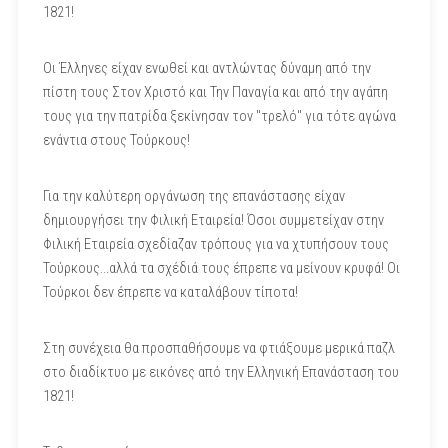
1821!
Οι Έλληνες είχαν ενωθεί και αντλώντας δύναμη από την
πίστη τους Στον Χριστό και Την Παναγία και από την αγάπη
τους για την πατρίδα ξεκίνησαν τον "τρελό" για τότε αγώνα
ενάντια στους Τούρκους!
Για την καλύτερη οργάνωση της επανάστασης είχαν
δημιουργήσει την Φιλική Εταιρεία! Όσοι συμμετείχαν στην
Φιλική Εταιρεία σχεδίαζαν τρόπους για να χτυπήσουν τους
Τούρκους...αλλά τα σχέδιά τους έπρεπε να μείνουν κρυφά! Οι
Τούρκοι δεν έπρεπε να καταλάβουν τίποτα!
Στη συνέχεια θα προσπαθήσουμε να φτιάξουμε μερικά παζλ
στο διαδίκτυο με εικόνες από την Ελληνική Επανάσταση του
1821!