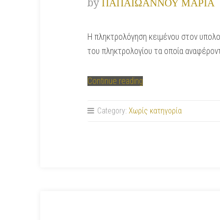
by
ΠΑΠΑΙΩΑΝΝΟΥ ΜΑΡΙΑ
Η πληκτρολόγηση κειμένου στον υπολογ
του πληκτρολογίου τα οποία αναφέροντ
“Δραστηριότητα
Continue reading
20:
Μαθαίνω
Category:
Χωρίς κατηγορία
καλύτερα
το
πληκτρολόγιο”