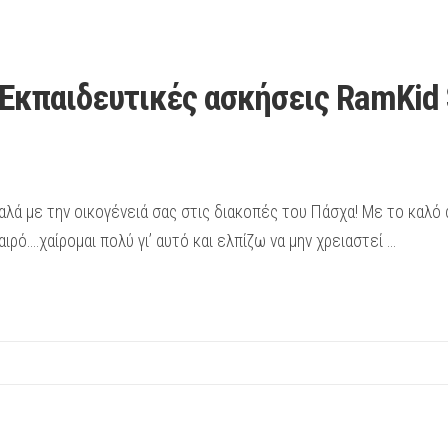
Εκπαιδευτικές ασκήσεις RamKid 
λά με την οικογένειά σας στις διακοπές του Πάσχα! Με το καλό άν
ρό….χαίρομαι πολύ γι’ αυτό και ελπίζω να μην χρειαστεί …