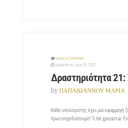
δικό
μου
παιχνίδι
με
το
Scratch
Jr
Leave a Comment
και
Updated on June 24, 2021
Scratch”
Δραστηριότητα 21:
by
ΠΑΠΑΙΩΑΝΝΟΥ ΜΑΡΙΑ
Κάθε υπολογιστής έχει μια εφαρμογή ζω
πρωτοσχεδιάσουμε! Τι θα χρειαστώ: Έν