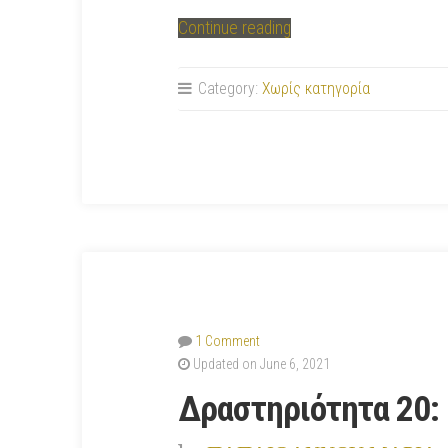
“Δραστηριότητα
Continue reading
21:
Ζωγραφίζω
Category:
Χωρίς κατηγορία
ένα
εντυπωσιακό
Μωσαϊκό!
(Paint)”
1 Comment
Updated on June 6, 2021
Δραστηριότητα 20: