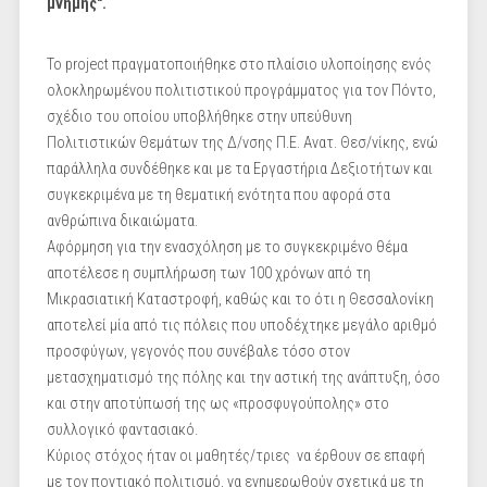
μνήμης".
Το project πραγματοποιήθηκε στο πλαίσιο υλοποίησης ενός
ολοκληρωμένου πολιτιστικού προγράμματος για τον Πόντο,
σχέδιο του οποίου υποβλήθηκε στην υπεύθυνη
Πολιτιστικών Θεμάτων της Δ/νσης Π.Ε. Ανατ. Θεσ/νίκης, ενώ
παράλληλα συνδέθηκε και με τα Εργαστήρια Δεξιοτήτων και
συγκεκριμένα με τη θεματική ενότητα που αφορά στα
ανθρώπινα δικαιώματα.
Αφόρμηση για την ενασχόληση με το συγκεκριμένο θέμα
αποτέλεσε η συμπλήρωση των 100 χρόνων από τη
Μικρασιατική Καταστροφή, καθώς και το ότι η Θεσσαλονίκη
αποτελεί μία από τις πόλεις που υποδέχτηκε μεγάλο αριθμό
προσφύγων, γεγονός που συνέβαλε τόσο στον
μετασχηματισμό της πόλης και την αστική της ανάπτυξη, όσο
και στην αποτύπωσή της ως «προσφυγούπολης» στο
συλλογικό φαντασιακό.
Κύριος στόχος ήταν οι μαθητές/τριες να έρθουν σε επαφή
με τον ποντιακό πολιτισμό, να ενημερωθούν σχετικά με τη