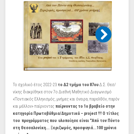
Το σχολικό έτος 2022-23
το Δ2 τμήμα του
87ου
Δ.Σ. Θεσ/
νίκης διακρίθηκε στον 7ο Διεθνή Μαθητικό Διαγωνισμό
«Ποντιακός Ελληνισμός, μνήμες και όνειρα, παρελθόν, παρόν
και μέλλον» παίρνοντας
παίρνοντας το 1ο βραβείο στην
κατηγορία Πρωτοβάθμια/Δημοτικά – project !!! Ο τίτλος
του προγράμματος που υλοποίησε είναι "Από τον Πόντο
στη Θεσσαλονίκη... Ξεριζωμός, προσφυγιά...100 χρόνια