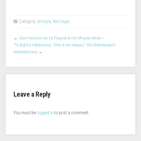
Category:
Iστορία
,
Νεότερη
←
«Ζωντανεύοντας τα Παιχνίδια της Μικράς Ασίας »
“Τα βιβλία ταξιδεύουν. Όλοι ένας κόσμος”- 97ο Νηπιαγωγείο
Θεσσαλονίκης
→
Leave a Reply
You must be
logged in
to post a comment.