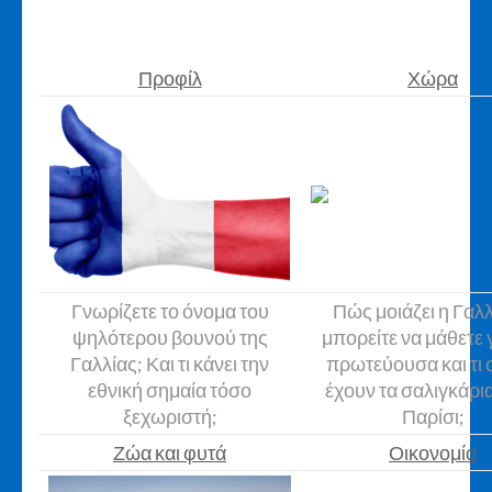
Προφίλ
Χώρα
Γνωρίζετε το όνομα του
Πώς μοιάζει η Γαλλί
ψηλότερου βουνού της
μπορείτε να μάθετε 
Γαλλίας; Και τι κάνει την
πρωτεύουσα και τι
εθνική σημαία τόσο
έχουν τα σαλιγκάρια
ξεχωριστή;
Παρίσι;
Ζώα και φυτά
Οικονομία