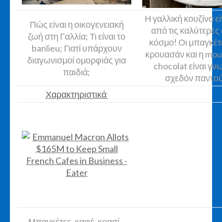
Η γαλλική κουζίνα εί
Πώς είναι η οικογενειακή
από τις καλύτερες
ζωή στη Γαλλία; Τι είναι το
κόσμο! Οι μπαγκέτε
banlieu; Γιατί υπάρχουν
κρουασάν και η mou
διαγωνισμοί ομορφιάς για
chocolat είναι γν
παιδιά;
σχεδόν παντού
Χαρακτηριστικά
Μπαγκέτες, καφέ, κρασί...