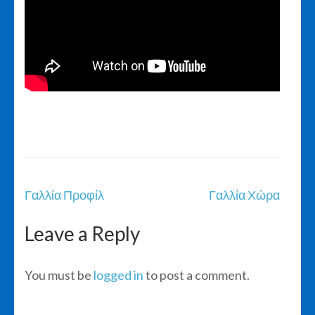
Post
Γαλλία Προφίλ
Γαλλία Χώρα
navigation
Leave a Reply
You must be
logged in
to post a comment.