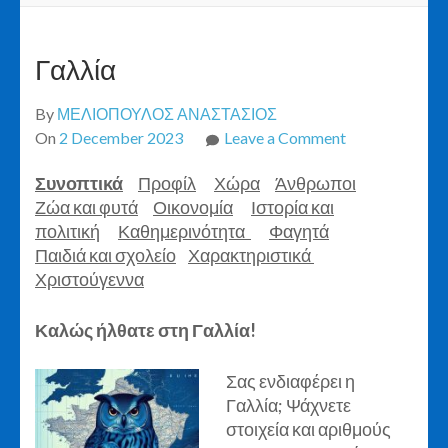
Γαλλία
By
ΜΕΛΙΟΠΟΥΛΟΣ ΑΝΑΣΤΑΣΙΟΣ
on
On
2 December 2023
Leave a Comment
Γαλλία
Συνοπτικά
Προφίλ
Χώρα
Άνθρωποι
Ζώα και φυτά
Οικονομία
Ιστορία και
πολιτική
Καθημερινότητα
Φαγητά
Παιδιά και σχολείο
Χαρακτηριστικά
Χριστούγεννα
Καλώς ήλθατε στη Γαλλία!
Σας ενδιαφέρει η
Γαλλία; Ψάχνετε
στοιχεία και αριθμούς