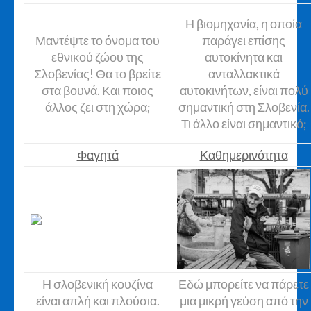
Η βιομηχανία, η οποία
Μαντέψτε το όνομα του
παράγει επίσης
εθνικού ζώου της
αυτοκίνητα και
Σλοβενίας! Θα το βρείτε
ανταλλακτικά
στα βουνά. Και ποιος
αυτοκινήτων, είναι πολύ
άλλος ζει στη χώρα;
σημαντική στη Σλοβενία.
Τι άλλο είναι σημαντικό;
Φαγητά
Καθημερινότητα
Η σλοβενική κουζίνα
Εδώ μπορείτε να πάρετε
είναι απλή και πλούσια.
μια μικρή γεύση από την