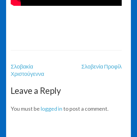
Post
Σλοβακία
Σλοβενία Προφίλ
navigation
Χριστούγεννα
Leave a Reply
You must be
logged in
to post a comment.