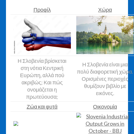
Προφίλ
Χώρα
Η Σλοβενία βρίσκεται
Η Σλοβενία είναι μια
στη νότια Κεντρική
πολύ διαφορετική χώρα.
Ευρώπη, αλλά πού
Ορισμένες περιοχές
ακριβώς; Και πώς
θυμίζουν βιβλίο με
ονομάζεται η
εικόνες.
πρωτεύουσα;
Ζώα και φυτά
Οικονομία