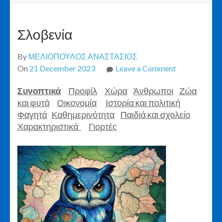
Σλοβενία
By
ΜΕΛΙΟΠΟΥΛΟΣ ΑΝΑΣΤΑΣΙΟΣ
on
On
21 December 2023
Leave a Comment
Σλοβενία
Συνοπτικά
Προφίλ
Χώρα
Άνθρωποι
Ζώα
και φυτά
Οικονομία
Ιστορία και πολιτική
Φαγητά
Καθημερινότητα
Παιδιά και σχολείο
Χαρακτηριστικά
Γιορτές