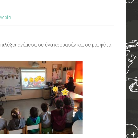
γορία
επιλέξει ανάμεσα σε ένα κρουασάν και σε μια φέτα