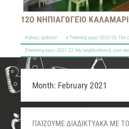
12Ο ΝΗΠΙΑΓΩΓΕΊΟ ΚΑΛΑΜΑΡΙ
Kαλώς ήρθατε!
e Twinning έργο 2022-23: The c
Etwinning έργο 2021-22: My neighborhood, your ne
Month:
February 2021
ΠΑΊΖΟΥΜΕ ΔΙΑΔΙΚΤΥΑΚΆ ΜΕ Τ