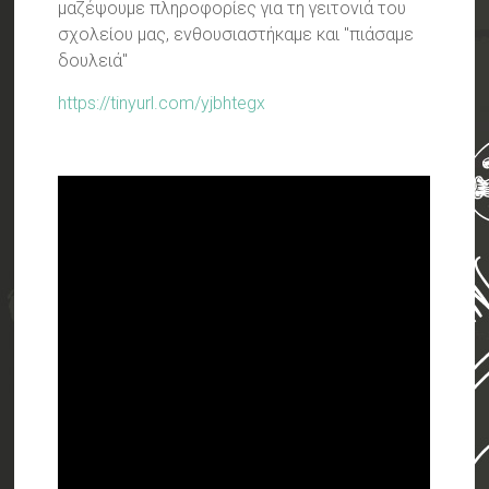
μαζέψουμε πληροφορίες για τη γειτονιά του
σχολείου μας, ενθουσιαστήκαμε και "πιάσαμε
δουλειά"
https://tinyurl.com/yjbhtegx