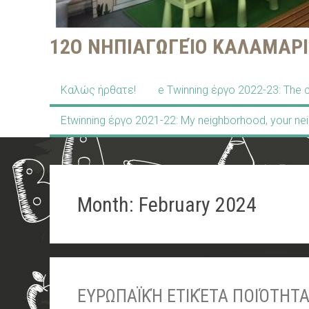
12Ο ΝΗΠΙΑΓΩΓΕΊΟ ΚΑΛΑΜΑΡΙ
Kαλώς ήρθατε!
e Twinning έργο 2022-23: The c
Etwinning έργο 2021-22: My neighborhood, your ne
Month:
February 2024
EΥΡΩΠΑΪΚΉ ΕΤΙΚΈΤΑ ΠΟΙΌΤΗΤ