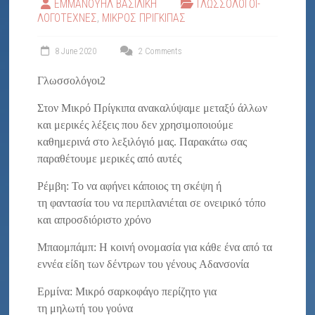
ΕΜΜΑΝΟΥΗΛ ΒΑΣΙΛΙΚΗ
ΓΛΩΣΣΟΛΟΓΟΙ-
"ΕΛΠΙΔΑ"
ΛΟΓΟΤΕΧΝΕΣ
,
ΜΙΚΡΟΣ ΠΡΙΓΚΙΠΑΣ
8 June 2020
2 Comments
Γλωσσολόγοι2
Στον Μικρό Πρίγκιπα ανακαλύψαμε μεταξύ άλλων
και μερικές λέξεις που δεν χρησιμοποιούμε
καθημερινά στο λεξιλόγιό μας. Παρακάτω σας
παραθέτουμε μερικές από αυτές
Ρέμβη: Το να αφήνει κάποιος τη σκέψη ή
τη φαντασία του να περιπλανιέται σε ονειρικό τόπο
και απροσδιόριστο χρόνο
Μπαομπάμπ: Η κοινή ονομασία για κάθε ένα από τα
εννέα είδη των δέντρων του γένους Αδανσονία
Ερμίνα: Μικρό σαρκοφάγο περίζητο για
τη μηλωτή του γούνα