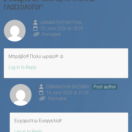
ΓΛΩΣΣΟΛΟΓΟΙ
”
ΔΙΑΜΑΝΤΗ ΕΥΑΓΓΕΛΙΑ
10 June 2020 at 18:29
Permalink
Μπράβο!!! Πολύ ωραίο!!! ☺
Log in to Reply
ΕΜΜΑΝΟΥΗΛ ΒΑΣΙΛΙΚΗ
Post author
14 June 2020 at 21:09
Permalink
Ευχαριστώ Ευαγγελία!!
Log in to Reply