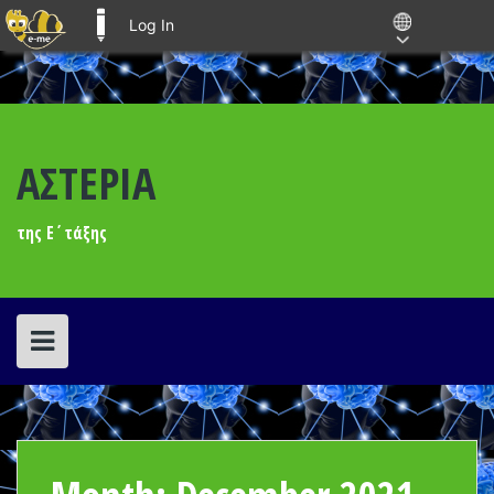
Log In
E-ME BLOGS
Skip
to
content
ΑΣΤΕΡΙΑ
της Ε΄τάξης