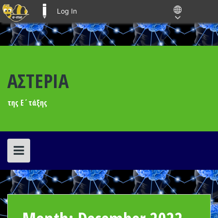
Log In
E-ME BLOGS
Skip
to
content
ΑΣΤΕΡΙΑ
της Ε΄τάξης