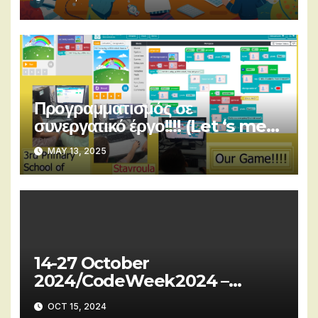
Προγραμματισμός σε
συνεργατικό έργο!!!! (Let ‘s meet
in the coding world)
MAY 13, 2025
14-27 October
2024/CodeWeek2024 –
Codeweek 4 all: cw24-r9228
OCT 15, 2024