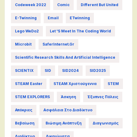
Codeweek 2022
Comic
Different But United
E-Twinning
Email
ETwinning
Lego WeDo2
Let 's Meet In The Coding World
Microbit
SaferInternet.gr
Scientific Research Skills And Artificial Intelligence
SCIENTIX
SID
SID2024
SID2025
STEAM Easter
STEAM Χριστούγεννα
STEM
STEM EXPLORERS
Άσκηση
Έξυπνες Πόλεις
Απόκριες
Ασφάλεια Στο Διαδίκτυο
Βεβαίωση
Βιώσιμη Ανάπτυξη
Διαγωνισμός
Διαδίκτυο
Δικαιώματα