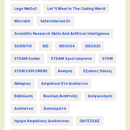
Lego WeDo2
Let 's Meet In The Coding World
Microbit
SaferInternet.gr
Scientific Research Skills And Artificial Intelligence
SCIENTIX
SID
SID2024
SID2025
STEAM Easter
STEAM Χριστούγεννα
STEM
STEM EXPLORERS
Άσκηση
Έξυπνες Πόλεις
Απόκριες
Ασφάλεια Στο Διαδίκτυο
Βεβαίωση
Βιώσιμη Ανάπτυξη
Διαγωνισμός
Διαδίκτυο
Δικαιώματα
Ημέρα Ασφαλούς Διαδικτύου
ΟΔΥΣΣΕΑΣ