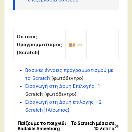
Οπτικός
Προγραμματισμός
(Scratch)
Βασικές έννοιες προγραμματισμού με
το Scratch
(φωτόδεντρο)
Εισαγωγή στη Δομή Επιλογής
-1
Scratch (φωτόδεντρο)
Εισαγωγή στη Δομή επιλογής – 2
Scratch |(Αίσωπος)
Παίζουμε το παιχνίδι
To Scratch μέσα σε
Πλοήγηση
Kodable Smeeborg
10 λεπτά