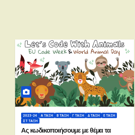
2023-24
Α ΤΆΞΗ
Β ΤΆΞΗ
Γ ΤΆΞΗ
Δ ΤΆΞΗ
Ε ΤΆΞΗ
ΣΤ ΤΑΞΗ
Ας κωδικοποιήσουμε με θέμα τα