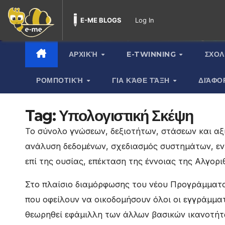
E-ME BLOGS
Log In
Skip
to
content
ΑΡΧΙΚΉ
E-TWINNING
ΣΧΟΛ
ΡΟΜΠΟΤΙΚΉ
ΓΙΑ ΚΆΘΕ ΤΆΞΗ
ΔΙΆΦΟ
Tag:
Υπολογιστική Σκέψη
Το σύνολο γνώσεων, δεξιοτήτων, στάσεων και αξ
ανάλυση δεδομένων, σχεδιασμός συστημάτων, εντ
επί της ουσίας, επέκταση της έννοιας της Αλγορι
Στο πλαίσιο διαμόρφωσης του νέου Προγράμματος
που οφείλουν να οικοδομήσουν όλοι οι εγγράμματ
θεωρηθεί εφάμιλλη των άλλων βασικών ικανοτήτω