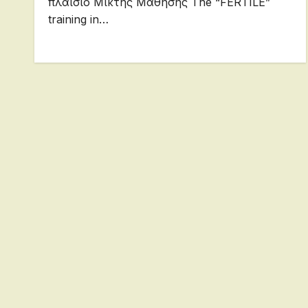
πλαίσιο Μικτής Μάθησης The “FERTILE”
training in…