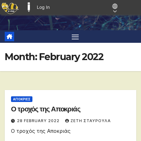
Log In
E-ME BLOGS
Skip
to
content
Month:
February 2022
ΑΠΌΚΡΙΕΣ
Ο τροχός της Αποκριάς
28 FEBRUARY 2022
ΖΕΤΗ ΣΤΑΥΡΟΥΛΑ
Ο τροχός της Αποκριάς