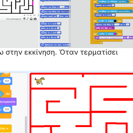
σω στην εκκίνηση. Όταν τερματίσει