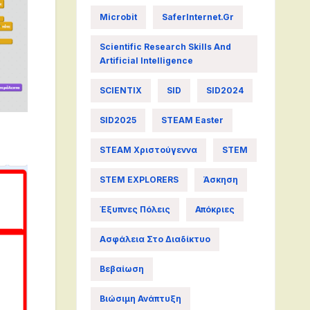
Microbit
SaferInternet.gr
Scientific Research Skills And
Artificial Intelligence
SCIENTIX
SID
SID2024
SID2025
STEAM Easter
STEAM Χριστούγεννα
STEM
STEM EXPLORERS
Άσκηση
Έξυπνες Πόλεις
Απόκριες
Ασφάλεια Στο Διαδίκτυο
Βεβαίωση
Βιώσιμη Ανάπτυξη