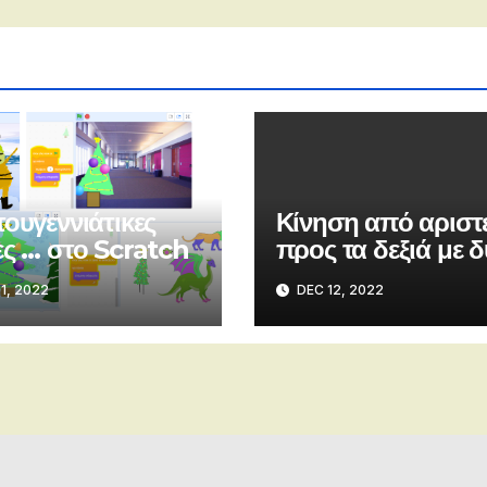
τουγεννιάτικες
Κίνηση από αριστ
ες … στο Scratch
προς τα δεξιά με 
τρόπους
1, 2022
DEC 12, 2022