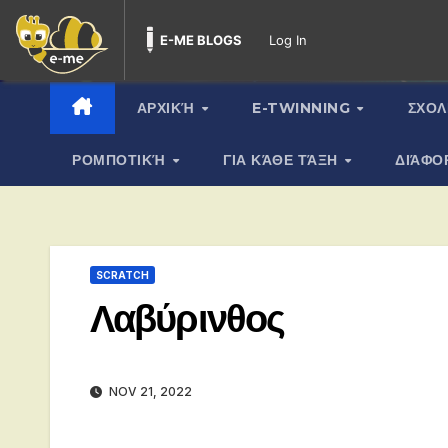
E-ME BLOGS
Log In
Skip
to
content
ΑΡΧΙΚΉ
E-TWINNING
ΣΧΟΛ
ΡΟΜΠΟΤΙΚΉ
ΓΙΑ ΚΆΘΕ ΤΆΞΗ
ΔΙΆΦΟ
SCRATCH
Λαβύρινθος
NOV 21, 2022