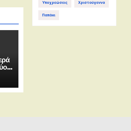
Υποχρεώσεις
Χριστούγεννα
Παπάκι
ερά
δύο