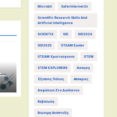
Microbit
SaferInternet.gr
Scientific Research Skills And
Artificial Intelligence
SCIENTIX
SID
SID2024
SID2025
STEAM Easter
STEAM Χριστούγεννα
STEM
STEM EXPLORERS
Άσκηση
:
rch
Έξυπνες Πόλεις
Απόκριες
al
Ασφάλεια Στο Διαδίκτυο
Βεβαίωση
Βιώσιμη Ανάπτυξη