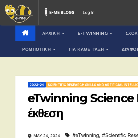
E-ME BLOGS
Log In
Skip
to
content
ΑΡΧΙΚΉ
E-TWINNING
ΣΧΟΛ
ΡΟΜΠΟΤΙΚΉ
ΓΙΑ ΚΆΘΕ ΤΆΞΗ
ΔΙΆΦΟ
2023-24
SCIENTIFIC RESEARCH SKILLS AND ARTIFICIAL INTELL
eTwinning Science R
έκθεση
#eTwinning
,
#Scientific Rese
MAY 24, 2024