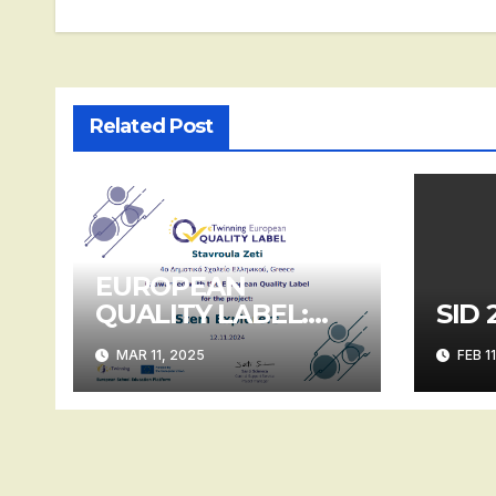
Related Post
EUROPEAN
QUALITY LABEL:
SID 
Stem explorers
MAR 11, 2025
FEB 1