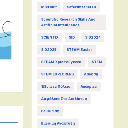
Microbit
SaferInternet.gr
Scientific Research Skills And
Artificial Intelligence
SCIENTIX
SID
SID2024
SID2025
STEAM Easter
STEAM Χριστούγεννα
STEM
STEM EXPLORERS
Άσκηση
Έξυπνες Πόλεις
Απόκριες
Ασφάλεια Στο Διαδίκτυο
Βεβαίωση
Βιώσιμη Ανάπτυξη