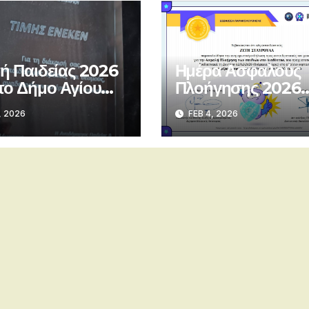
τή Παιδείας 2026
Ημέρα Ασφαλούς
το Δήμο Αγίου
Πλοήγησης 2026
τρίου
(Εκπαιδευτικοί – μ
, 2026
FEB 4, 2026
τηλεδιάσκεψη) –
Βεβαίωση