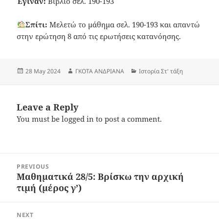
Έγιναν:
Βιβλίο σελ. 190-193
Σπίτι:
Μελετώ το μάθημα σελ. 190-193 και απαντώ
στην ερώτηση 8 από τις ερωτήσεις κατανόησης.
Posted
Author
Categories
28 May 2024
ΓΚΟΤΑ ΑΝΔΡΙΑΝΑ
Ιστορία Στ' τάξη
on
Leave a Reply
You must be
logged in
to post a comment.
Post
PREVIOUS
navigation
Μαθηματικά 28/5: Βρίσκω την αρχική
Previous
τιμή (μέρος γ’)
post:
NEXT