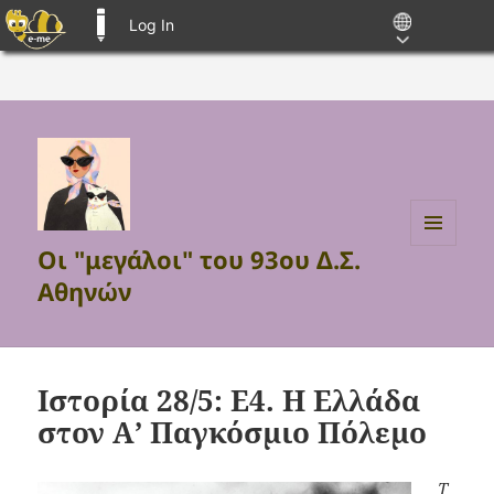
Log In
E-ME BLOGS
Οι "μεγάλοι" του 93ου Δ.Σ.
MENU
AND
Αθηνών
WIDGETS
Ιστορία 28/5: Ε4. Η Ελλάδα
στον Α’ Παγκόσμιο Πόλεμο
Τ