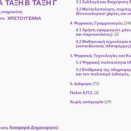
Α
ΤΑΞΗ Γ
ΤΑΞΗ Β
3.1 Συλλογή και διαχείριση
3.2 Μοντελοποίηση, συμπε
ή νοημοσύνη
(Εννοιολογικοί χάρτες και υ
ΧΡΙΣΤΟΥΓΕΝΝΑ
ΤΡΟ
4. Ψηφιακός Γραμματισμός
(24)
4.1 Χρήση εφαρμογών, μέσ
και παρουσιάσεις).
(2)
4.2 Μαθησιακή τεχνολογία 
(εκπαιδευτικές πλατφόρμες)
5. Ψηφιακές Τεχνολογίες και Κ
5.1 Ψηφιακή πολιτειότητα (
5.2 Επίδραση της πληροφορ
και τον πολιτισμό (εθισμός,
6. Διάφορα
(71)
Παλιό Α.Π.Σ.
(2)
Χωρίς κατηγορία
(29)
ons Αναφορά Δημιουργού-