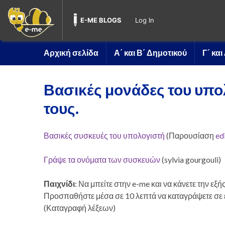
E-ME BLOGS
Log In
Αρχική σελίδα
Α΄ και Β΄ Δημοτικού
Γ΄ κα
Βασικές μονάδες του υπο
τους.
Βασικές συσκευές του υπολογιστή
(Παρουσίαση
ed
Γράψε τα ονόματα των συσκευών
(sylvia gourgouli)
Παιχνίδι
: Να μπείτε στην e-me και να κάνετε την εξή
Προσπαθήστε μέσα σε 10 λεπτά να καταγράψετε σε έν
(Καταγραφή λέξεων)