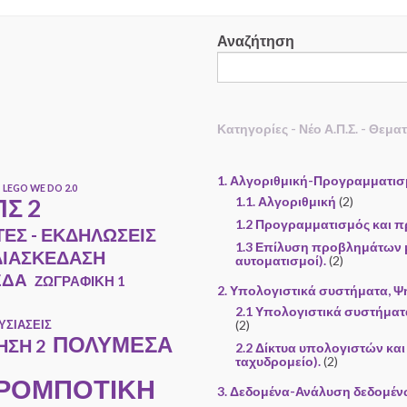
Αναζήτηση
Κατηγορίες - Νέο Α.Π.Σ. - Θεμα
1. Αλγοριθμική-Προγραμματι
LEGO WE DO 2.0
Σ 2
1.1. Αλγοριθμική
(2)
1.2 Προγραμματισμός και π
ΤΕΣ - ΕΚΔΗΛΩΣΕΙΣ
1.3 Επίλυση προβλημάτων μ
ΔΙΑΣΚΕΔΑΣΗ
αυτοματισμοί).
(2)
ΕΔΑ
ΖΩΓΡΑΦΙΚΗ 1
2. Υπολογιστικά συστήματα, Ψ
2.1 Υπολογιστικά συστήματ
ΥΣΙΑΣΕΙΣ
(2)
ΠΟΛΥΜΕΣΑ
ΣΗ 2
2.2 Δίκτυα υπολογιστών και 
ταχυδρομείο).
(2)
 ΡΟΜΠΟΤΙΚΗ
3. Δεδομένα-Ανάλυση δεδομέ