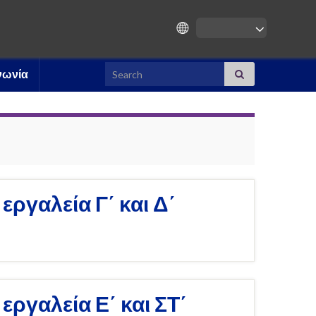
Search for:
νωνία
ργαλεία Γ΄ και Δ΄
ργαλεία Ε΄ και ΣΤ΄