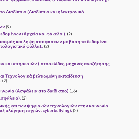
το Διαδίκτυο (Διαδίκτυο και ηλεκτρονικό
νων
(9)
 δεδομένων (Αρχεία και φάκελοι).
(2)
ρασμός και λήψη αποφάσεων με βάση τα δεδομένα
πολογιστικά φύλλα)..
(2)
ων και υπηρεσιών (Ιστοσελίδες, μηχανές αναζήτησης
και Τεχνολογικά βελτιωμένη εκπαίδευση
.
(2)
οινωνία (Ασφάλεια στο διαδίκτυο)
(16)
Ασφάλεια).
(2)
ικής και των ψηφιακών τεχνολογιών στην κοινωνία
 αξιολόγηση πηγών, cyberbullying).
(2)