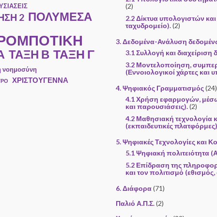
ΥΣΙΑΣΕΙΣ
(2)
ΠΟΛΥΜΕΣΑ
ΣΗ 2
2.2 Δίκτυα υπολογιστών και 
ταχυδρομείο).
(2)
 ΡΟΜΠΟΤΙΚΗ
3. Δεδομένα-Ανάλυση δεδομέ
Α
ΤΑΞΗ Γ
ΤΑΞΗ Β
3.1 Συλλογή και διαχείριση
3.2 Μοντελοποίηση, συμπε
ή νοημοσύνη
(Εννοιολογικοί χάρτες και υ
ΧΡΙΣΤΟΥΓΕΝΝΑ
ΤΡΟ
4. Ψηφιακός Γραμματισμός
(24)
4.1 Χρήση εφαρμογών, μέσ
και παρουσιάσεις).
(2)
4.2 Μαθησιακή τεχνολογία 
(εκπαιδευτικές πλατφόρμες)
5. Ψηφιακές Τεχνολογίες και Κ
5.1 Ψηφιακή πολιτειότητα (
5.2 Επίδραση της πληροφορ
και τον πολιτισμό (εθισμός,
6. Διάφορα
(71)
Παλιό Α.Π.Σ.
(2)