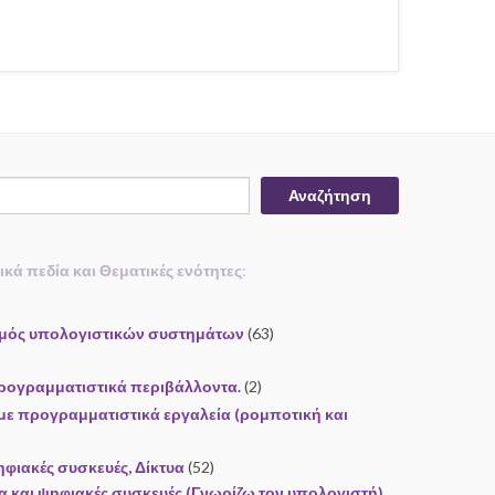
Αναζήτηση
τικά πεδία και Θεματικές ενότητες
:
σμός υπολογιστικών συστημάτων
(63)
ρογραμματιστικά περιβάλλοντα.
(2)
ε προγραμματιστικά εργαλεία (ρομποτική και
ηφιακές συσκευές, Δίκτυα
(52)
α και ψηφιακές συσκευές (Γνωρίζω τον υπολογιστή).