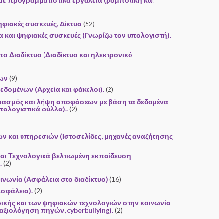
ε προγραμματιστικά εργαλεία (ρομποτική και
ηφιακές συσκευές, Δίκτυα
(52)
α και ψηφιακές συσκευές (Γνωρίζω τον υπολογιστή).
το Διαδίκτυο (Διαδίκτυο και ηλεκτρονικό
νων
(9)
 δεδομένων (Αρχεία και φάκελοι).
(2)
ρασμός και λήψη αποφάσεων με βάση τα δεδομένα
πολογιστικά φύλλα)..
(2)
ων και υπηρεσιών (Ιστοσελίδες, μηχανές αναζήτησης
και Τεχνολογικά βελτιωμένη εκπαίδευση
.
(2)
οινωνία (Ασφάλεια στο διαδίκτυο)
(16)
Ασφάλεια).
(2)
ικής και των ψηφιακών τεχνολογιών στην κοινωνία
 αξιολόγηση πηγών, cyberbullying).
(2)