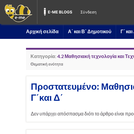
E-ME BLOGS
Σύνδεση
Αρχική σελίδα
Α΄ και Β΄ Δημοτικού
Γ΄ κα
Κατηγορία:
4.2 Μαθησιακή τεχνολογία και Τε
Θεματική ενότητα
Πρoστατευμένο: Μαθησια
Γ΄και Δ΄
Δεν υπάρχει απόσπασμα διότι το άρθρο είναι προ