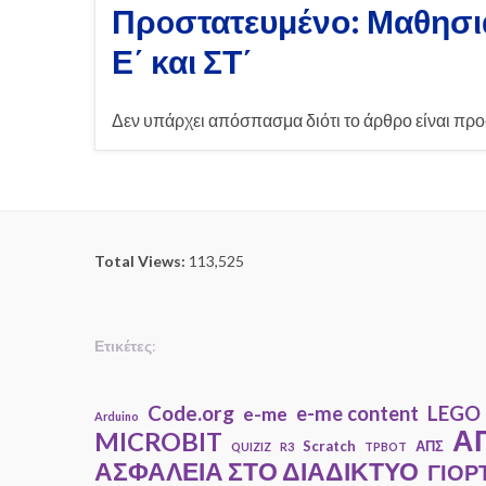
Πρoστατευμένο: Μαθησια
Ε΄ και ΣΤ΄
Δεν υπάρχει απόσπασμα διότι το άρθρο είναι προ
Total Views:
113,525
Ετικέτες
:
Code.org
e-me content
LEGO
e-me
Arduino
ΑΠ
MICROBIT
Scratch
ΑΠΣ
QUIZIZ
R3
TPBOT
ΑΣΦΑΛΕΙΑ ΣΤΟ ΔΙΑΔΙΚΤΥΟ
ΓΙΟΡ