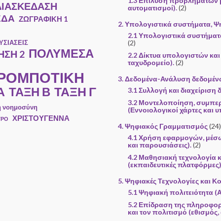
1.3 Επίλυση προβλημάτων μ
ΔΙΑΣΚΕΔΑΣΗ
αυτοματισμοί).
(2)
ΕΔΑ
ΖΩΓΡΑΦΙΚΗ 1
2. Υπολογιστικά συστήματα, Ψ
2.1 Υπολογιστικά συστήματ
ΥΣΙΑΣΕΙΣ
(2)
ΠΟΛΥΜΕΣΑ
ΣΗ 2
2.2 Δίκτυα υπολογιστών και 
ταχυδρομείο).
(2)
 ΡΟΜΠΟΤΙΚΗ
3. Δεδομένα-Ανάλυση δεδομέ
Α
ΤΑΞΗ Γ
ΤΑΞΗ Β
3.1 Συλλογή και διαχείριση
3.2 Μοντελοποίηση, συμπε
ή νοημοσύνη
(Εννοιολογικοί χάρτες και υ
ΧΡΙΣΤΟΥΓΕΝΝΑ
ΤΡΟ
4. Ψηφιακός Γραμματισμός
(24)
4.1 Χρήση εφαρμογών, μέσ
και παρουσιάσεις).
(2)
4.2 Μαθησιακή τεχνολογία 
(εκπαιδευτικές πλατφόρμες)
5. Ψηφιακές Τεχνολογίες και Κ
5.1 Ψηφιακή πολιτειότητα (
5.2 Επίδραση της πληροφορ
και τον πολιτισμό (εθισμός,