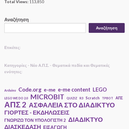
Total Views:
113,850
Αναζήτηση
Αναζήτηση
Ετικέτες
:
Κατηγορίες - Νέο Α.Π.Σ. - Θεματικά πεδία και Θεματικές
ενότητες
:
Code.org
e-me content
LEGO
e-me
Arduino
MICROBIT
Scratch
ΑΠΣ
LEGO WE DO 2.0
QUIZIZ
R3
TPBOT
ΑΠΣ 2
ΑΣΦΑΛΕΙΑ ΣΤΟ ΔΙΑΔΙΚΤΥΟ
ΓΙΟΡΤΕΣ - ΕΚΔΗΛΩΣΕΙΣ
ΔΙΑΔΙΚΤΥΟ
ΓΝΩΡΙΖΩ ΤΟΝ ΥΠΟΛΟΓΙΣΤΗ 2
ΔΙΑΣΚΕΔΑΣΗ
ΕΙΣΑΓΩΓΗ