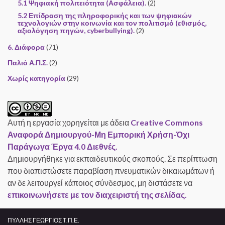
5.1 Ψηφιακή πολιτειότητα (Ασφάλεια).
(2)
5.2 Επίδραση της πληροφορικής και των ψηφιακών
τεχνολογιών στην κοινωνία και τον πολιτισμό (εθισμός,
αξιολόγηση πηγών, cyberbullying).
(2)
6. Διάφορα
(71)
Παλιό Α.Π.Σ.
(2)
Χωρίς κατηγορία
(29)
Αυτή η εργασία χορηγείται με άδεια
Creative Commons
Αναφορά Δημιουργού-Μη Εμπορική Χρήση-Όχι
Παράγωγα Έργα 4.0 Διεθνές.
Δημιουργήθηκε για εκπαιδευτικούς σκοπούς. Σε περίπτωση
που διαπιστώσετε παραβίαση πνευματικών δικαιωμάτων ή
αν δε λειτουργεί κάποιος σύνδεσμος, μη διστάσετε να
επικοινωνήσετε με τον διαχειριστή της σελίδας.
ΠΥΛΛΗΣ ΓΕΩΡΓΙΟΣ Τ.Π.Ε.