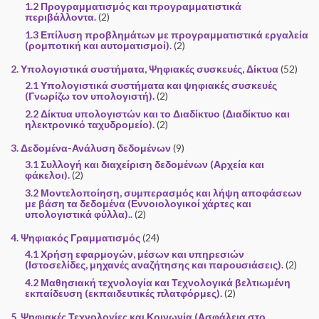
1.2 Προγραμματισμός και προγραμματιστικά
περιβάλλοντα.
(2)
1.3 Επίλυση προβλημάτων με προγραμματιστικά εργαλεία
(ρομποτική και αυτοματισμοί).
(2)
2. Υπολογιστικά συστήματα, Ψηφιακές συσκευές, Δίκτυα
(52)
2.1 Υπολογιστικά συστήματα και ψηφιακές συσκευές
(Γνωρίζω τον υπολογιστή).
(2)
2.2 Δίκτυα υπολογιστών και το Διαδίκτυο (Διαδίκτυο και
ηλεκτρονικό ταχυδρομείο).
(2)
3. Δεδομένα-Ανάλυση δεδομένων
(9)
3.1 Συλλογή και διαχείριση δεδομένων (Αρχεία και
φάκελοι).
(2)
3.2 Μοντελοποίηση, συμπερασμός και λήψη αποφάσεων
με βάση τα δεδομένα (Εννοιολογικοί χάρτες και
υπολογιστικά φύλλα)..
(2)
4. Ψηφιακός Γραμματισμός
(24)
4.1 Χρήση εφαρμογών, μέσων και υπηρεσιών
(Ιστοσελίδες, μηχανές αναζήτησης και παρουσιάσεις).
(2)
4.2 Μαθησιακή τεχνολογία και Τεχνολογικά βελτιωμένη
εκπαίδευση (εκπαιδευτικές πλατφόρμες).
(2)
5. Ψηφιακές Τεχνολογίες και Κοινωνία (Ασφάλεια στο