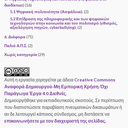
διαδίκτυο)
(16)
5.1 Ψηφιακή πολιτειότητα (Ασφάλεια).
(2)
5.2 Επίδραση της πληροφορικής και των ψηφιακών
τεχνολογιών στην κοινωνία και τον πολιτισμό (εθισμός,
αξιολόγηση πηγών, cyberbullying).
(2)
6. Διάφορα
(71)
Παλιό Α.Π.Σ.
(2)
Χωρίς κατηγορία
(29)
Αυτή η εργασία χορηγείται με άδεια
Creative Commons
Αναφορά Δημιουργού-Μη Εμπορική Χρήση-Όχι
Παράγωγα Έργα 4.0 Διεθνές.
Δημιουργήθηκε για εκπαιδευτικούς σκοπούς. Σε περίπτωση
που διαπιστώσετε παραβίαση πνευματικών δικαιωμάτων ή
αν δε λειτουργεί κάποιος σύνδεσμος, μη διστάσετε να
επικοινωνήσετε με τον διαχειριστή της σελίδας.