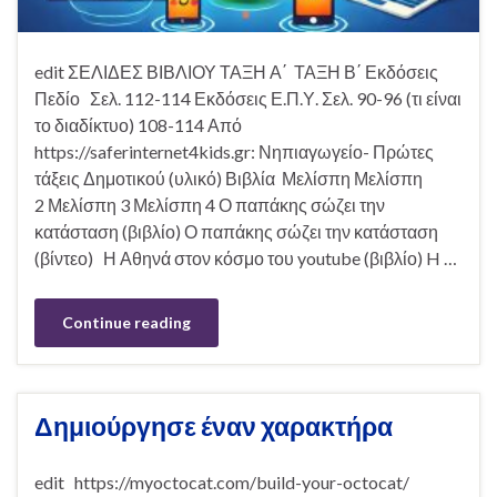
edit ΣΕΛΙΔΕΣ ΒΙΒΛΙΟΥ ΤΑΞΗ Α΄ ΤΑΞΗ Β΄ Εκδόσεις
Πεδίο Σελ. 112-114 Εκδόσεις Ε.Π.Υ. Σελ. 90-96 (τι είναι
το διαδίκτυο) 108-114 Από
https://saferinternet4kids.gr: Νηπιαγωγείο- Πρώτες
τάξεις Δημοτικού (υλικό) Βιβλία Μελίσπη Μελίσπη
2 Μελίσπη 3 Μελίσπη 4 Ο παπάκης σώζει την
κατάσταση (βιβλίο) Ο παπάκης σώζει την κατάσταση
(βίντεο) Η Αθηνά στον κόσμο του youtube (βιβλίο) H …
Continue reading
Δημιούργησε έναν χαρακτήρα
edit https://myoctocat.com/build-your-octocat/