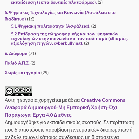
εκπαίδευση (εκπαιδευτικές πλατφόρμες).
(2)
5. Ψηφιακές Τεχνολογίες και Κοινωνία (Ασφάλεια στο
διαδίκτυο)
(16)
5.1 Ψηφιακή πολιτειότητα (Ασφάλεια).
(2)
5.2 Επίδραση της πληροφορικής και των ψηφιακών
τεχνολογιών στην κοινωνία και τον πολιτισμό (εθισμός,
αξιολόγηση πηγών, cyberbullying).
(2)
6. Διάφορα
(71)
Παλιό Α.Π.Σ.
(2)
Χωρίς κατηγορία
(29)
Αυτή η εργασία χορηγείται με άδεια
Creative Commons
Αναφορά Δημιουργού-Μη Εμπορική Χρήση-Όχι
Παράγωγα Έργα 4.0 Διεθνές.
Δημιουργήθηκε για εκπαιδευτικούς σκοπούς. Σε περίπτωση
που διαπιστώσετε παραβίαση πνευματικών δικαιωμάτων ή
αν δε λειτουργεί κάποιος σύνδεσμος, μη διστάσετε να