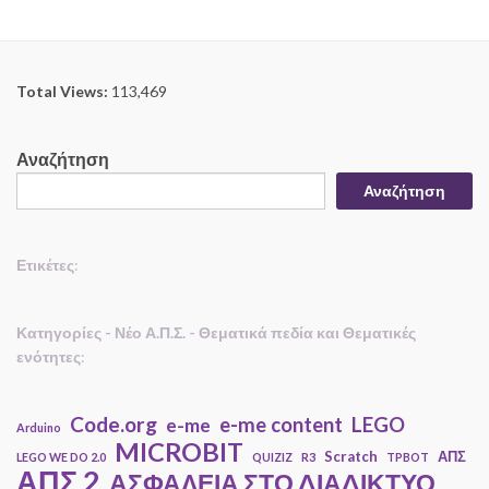
Total Views:
113,469
Αναζήτηση
Αναζήτηση
Ετικέτες
:
Κατηγορίες - Νέο Α.Π.Σ. - Θεματικά πεδία και Θεματικές
ενότητες
:
Code.org
e-me content
LEGO
e-me
Arduino
MICROBIT
Scratch
ΑΠΣ
LEGO WE DO 2.0
QUIZIZ
R3
TPBOT
ΑΠΣ 2
ΑΣΦΑΛΕΙΑ ΣΤΟ ΔΙΑΔΙΚΤΥΟ