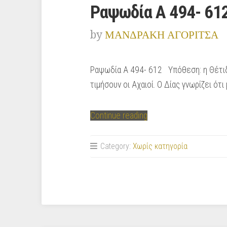
Ραψωδία Α 494- 61
by
ΜΑΝΔΡΑΚΗ ΑΓΟΡΙΤΣΑ
Ραψωδία Α 494- 612 Υπόθεση: η Θέτιδα 
τιμήσουν οι Αχαιοί. Ο Δίας γνωρίζει ότι
“Ραψωδία
Continue reading
Α
494-
Category:
Χωρίς κατηγορία
612”