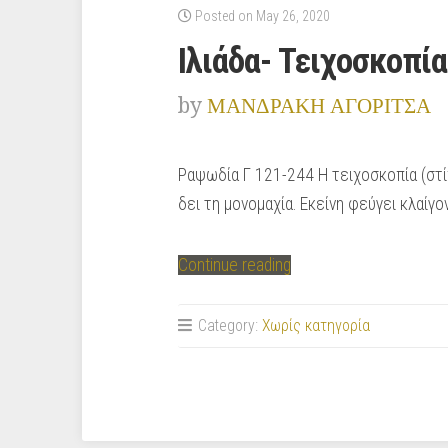
Posted on May 26, 2020
Ιλιάδα- Τειχοσκοπία
by
ΜΑΝΔΡΑΚΗ ΑΓΟΡΙΤΣΑ
Ραψωδία Γ 121-244 Η τειχοσκοπία (στίχ
δει τη μονομαχία. Εκείνη φεύγει κλαίγο
“Ιλιάδα-
Continue reading
Τειχοσκοπία”
Category:
Χωρίς κατηγορία