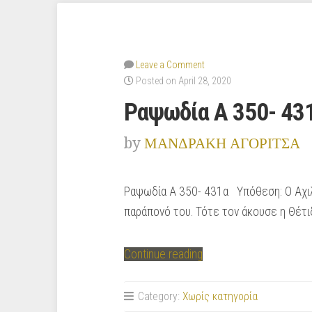
Leave a Comment
Posted on April 28, 2020
Ραψωδία Α 350- 43
by
ΜΑΝΔΡΑΚΗ ΑΓΟΡΙΤΣΑ
Ραψωδία Α 350- 431α Υπόθεση: Ο Αχιλ
παράπονό του. Τότε τον άκουσε η Θέτιδ
“Ραψωδία
Continue reading
Α
350-
Category:
Χωρίς κατηγορία