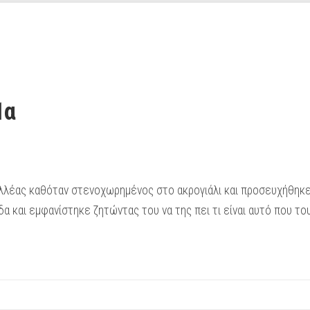
1α
λέας καθόταν στενοχωρημένος στο ακρογιάλι και προσευχήθηκε
α και εμφανίστηκε ζητώντας του να της πει τι είναι αυτό που το