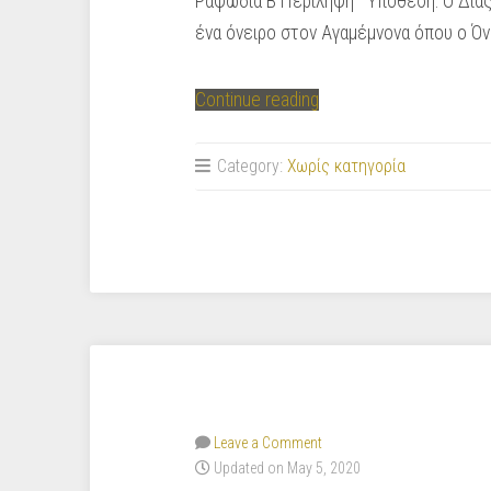
Ραψωδία Β Περίληψη Υπόθεση: Ο Δίας σ
ένα όνειρο στον Αγαμέμνονα όπου ο Όν
“Περίληψη
Continue reading
ραψωδίας
Β”
Category:
Χωρίς κατηγορία
Leave a Comment
Updated on May 5, 2020