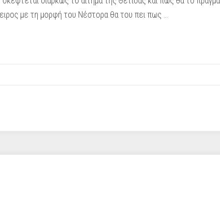
κέφτεται διαρκώς το αίτημα της Θέτιδας και πώς θα το πραγματ
ειρος με τη μορφή του Νέστορα θα του πει πως …