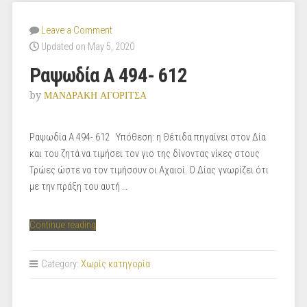
Leave a Comment
Updated on May 5, 2020
Ραψωδία Α 494- 612
by
ΜΑΝΔΡΑΚΗ ΑΓΟΡΙΤΣΑ
Ραψωδία Α 494- 612 Υπόθεση: η Θέτιδα πηγαίνει στον Δία
και του ζητά να τιμήσει τον γιο της δίνοντας νίκες στους
Τρώες ώστε να τον τιμήσουν οι Αχαιοί. Ο Δίας γνωρίζει ότι
με την πράξη του αυτή …
“Ραψωδία
Continue reading
Α
494-
Category:
Χωρίς κατηγορία
612”