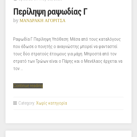
Περίληψη ραψωδίας Γ
by
ΜΑΝΔΡΑΚΗ ΑΓΟΡΙΤΣΑ
Ραψωδία Γ Περίληψη Υπόθεση: Μέσα από τους καταλόγους
που έδωσε ο ποιητής ο αναγνώστης μπορεί να φανταστεί
τους δύο στρατούς έτοιμους για μάχη. Μπροστά από τον
στρατό των Τρώων είναι ο Πάρης και ο Μενέλαος έρχεται να
τον …
“Περίληψη
Continue reading
ραψωδίας
Γ”
Category:
Χωρίς κατηγορία