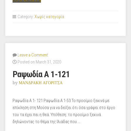
Continue reading
Α
122-
Category:
Χωρίς κατηγορία
200”
Leave a Comment
Posted on March 31, 2020
Ραψωδία Α 1-121
by
ΜΑΝΔΡΑΚΗ ΑΓΟΡΙΤΣΑ
Ραψωδία Α 1- 121 Ραψωδία Α 1-53 Το προοίμιο ξεκινά με
επίκληση στη Μούσα για να δείξει ότι όσα γράφει στο έργο
του τα έχει πει η θεά. Υπόθεση: το προοίμιο ξεκινά
δηλώνοντας το θέμα της Ιλιάδας που …