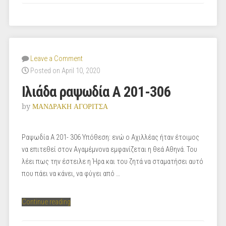
Leave a Comment
Posted on April 10, 2020
Ιλιάδα ραψωδία Α 201-306
by
ΜΑΝΔΡΑΚΗ ΑΓΟΡΙΤΣΑ
Ραψωδία Α 201- 306 Υπόθεση: ενώ ο Αχιλλέας ήταν έτοιμος
να επιτεθεί στον Αγαμέμνονα εμφανίζεται η θεά Αθηνά. Του
λέει πως την έστειλε η Ήρα και του ζητά να σταματήσει αυτό
που πάει να κάνει, να φύγει από …
“Ιλιάδα
Continue reading
ραψωδία
Α