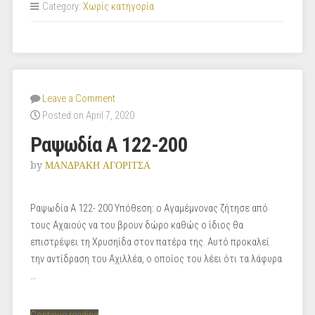
Category:
Χωρίς κατηγορία
201-
306”
Leave a Comment
Posted on April 7, 2020
Ραψωδία Α 122-200
by
ΜΑΝΔΡΑΚΗ ΑΓΟΡΙΤΣΑ
Ραψωδία Α 122- 200 Υπόθεση: ο Αγαμέμνονας ζήτησε από
τους Αχαιούς να του βρουν δώρο καθώς ο ίδιος θα
επιστρέψει τη Χρυσηίδα στον πατέρα της. Αυτό προκαλεί
την αντίδραση του Αχιλλέα, ο οποίος του λέει ότι τα λάφυρα
…
“Ραψωδία