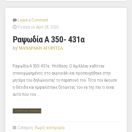
Leave a Comment
Posted on April 28, 2020
Ραψωδία Α 350- 431α
by
ΜΑΝΔΡΑΚΗ ΑΓΟΡΙΤΣΑ
Ραψωδία Α 350- 431α Υπόθεση: Ο Αχιλλέας καθόταν
στενοχωρημένος στο ακρογιάλι και προσευχήθηκε στην
μητέρα του δηλώνοντας το παράπονό του. Τότε τον άκουσε
η Θέτιδα και εμφανίστηκε ζητώντας του να της πει τι είναι
αυτό που του …
“Ραψωδία
Continue reading
Α
350-
Category:
Χωρίς κατηγορία
431α”