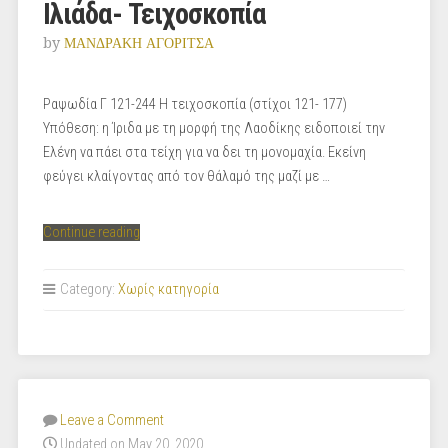
Ιλιάδα- Τειχοσκοπία
by
ΜΑΝΔΡΑΚΗ ΑΓΟΡΙΤΣΑ
Ραψωδία Γ 121-244 Η τειχοσκοπία (στίχοι 121- 177)
Υπόθεση: η Ίριδα με τη μορφή της Λαοδίκης ειδοποιεί την
Ελένη να πάει στα τείχη για να δει τη μονομαχία. Εκείνη
φεύγει κλαίγοντας από τον θάλαμό της μαζί με …
“Ιλιάδα-
Continue reading
Τειχοσκοπία”
Category:
Χωρίς κατηγορία
Leave a Comment
Updated on May 20, 2020