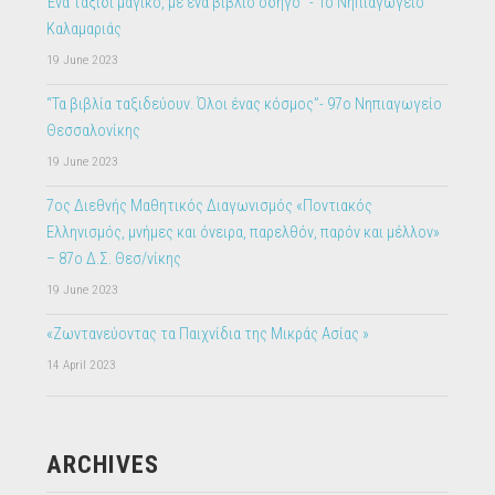
Ένα ταξίδι μαγικό, με ένα βιβλίο οδηγό “- 1ο Νηπιαγωγείο
Καλαμαριάς
19 June 2023
“Τα βιβλία ταξιδεύουν. Όλοι ένας κόσμος”- 97ο Νηπιαγωγείο
Θεσσαλονίκης
19 June 2023
7ος Διεθνής Μαθητικός Διαγωνισμός «Ποντιακός
Ελληνισμός, μνήμες και όνειρα, παρελθόν, παρόν και μέλλον»
– 87ο Δ.Σ. Θεσ/νίκης
19 June 2023
«Ζωντανεύοντας τα Παιχνίδια της Μικράς Ασίας »
14 April 2023
ARCHIVES