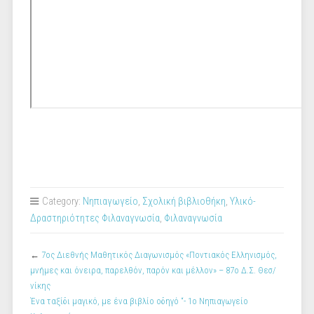
Category:
Νηπιαγωγείο
,
Σχολική βιβλιοθήκη
,
Υλικό-
Δραστηριότητες Φιλαναγνωσία
,
Φιλαναγνωσία
←
7ος Διεθνής Μαθητικός Διαγωνισμός «Ποντιακός Ελληνισμός,
μνήμες και όνειρα, παρελθόν, παρόν και μέλλον» – 87ο Δ.Σ. Θεσ/
νίκης
Ένα ταξίδι μαγικό, με ένα βιβλίο οδηγό “- 1ο Νηπιαγωγείο