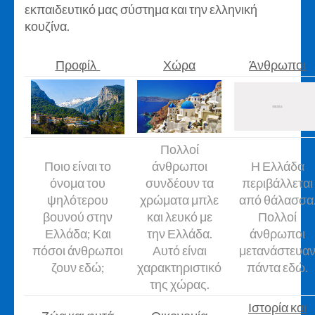
εκπαιδευτικό μας σύστημα και την ελληνική
κουζίνα.
Προφίλ
Χώρα
Άνθρωποι
Πολλοί
Ποιο είναι το
άνθρωποι
Η Ελλάδα
όνομα του
συνδέουν τα
περιβάλλεται
ψηλότερου
χρώματα μπλε
από θάλασσα
βουνού στην
και λευκό με
Πολλοί
Ελλάδα; Και
την Ελλάδα.
άνθρωποι
πόσοι άνθρωποι
Αυτό είναι
μετανάστευα
ζουν εδώ;
χαρακτηριστικό
πάντα εδώ.
της χώρας.
Ιστορία και