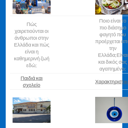
Ποιο είναι το
Πώς
πιο διάσημο
χαιρετιούνται οι
φαγητό που
άνθρωποι στην
προέρχεται απ
Ελλάδα και πώς
την
είναι η
Ελλάδα;Είναι
καθημερινή ζωή
και δικός σας
εδώ;
αγαπημένο;
Παιδιά και
Χαρακτηριστικ
σχολείο