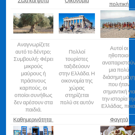
Ζώα και φυτά
Οικονομία
πολιτική
Αναγνωρίζετε
Αυτοί οι
αυτό το δέντρο;
Πολλοί
ηθοποιοί
Συμβουλή: Φέρει
τουρίστες
αναπαριστού
μικρούς
ταξιδεύουν
μια πολύ
μαύρους ή
στην Ελλάδα. Η
διάσημη μάχη
πράσινους
οικονομία της
που ήταν
καρπούς, οι
χώρας
σημαντική για
οποίοι συνήθως
στηρίζεται
την ιστορία τη
δεν αρέσουν στα
πολύ σε αυτόν
Ελλάδας, ποια
παιδιά.
Καθημερινότητα
Φαγητά