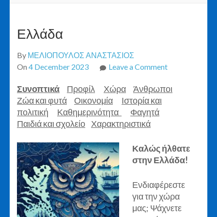
Ελλάδα
By
ΜΕΛΙΟΠΟΥΛΟΣ ΑΝΑΣΤΑΣΙΟΣ
on
On
4 December 2023
Leave a Comment
Ελλάδα
Συνοπτικά
Προφίλ
Χώρα
Άνθρωποι
Ζώα και φυτά
Οικονομία
Ιστορία και
πολιτική
Καθημερινότητα
Φαγητά
Παιδιά και σχολείο
Χαρακτηριστικά
Καλώς ήλθατε
στην Ελλάδα!
Ενδιαφέρεστε
για την χώρα
μας; Ψάχνετε