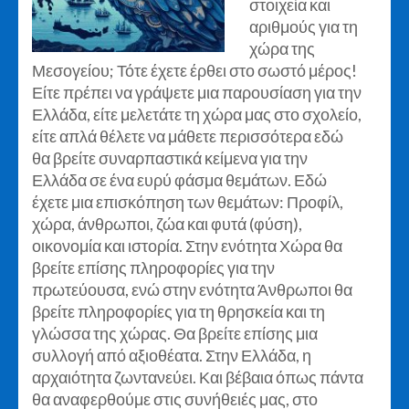
στοιχεία και
αριθμούς για τη
χώρα της
Μεσογείου; Τότε έχετε έρθει στο σωστό μέρος!
Είτε πρέπει να γράψετε μια παρουσίαση για την
Ελλάδα, είτε μελετάτε τη χώρα μας στο σχολείο,
είτε απλά θέλετε να μάθετε περισσότερα εδώ
θα βρείτε συναρπαστικά κείμενα για την
Ελλάδα σε ένα ευρύ φάσμα θεμάτων. Εδώ
έχετε μια επισκόπηση των θεμάτων: Προφίλ,
χώρα, άνθρωποι, ζώα και φυτά (φύση),
οικονομία και ιστορία. Στην ενότητα Χώρα θα
βρείτε επίσης πληροφορίες για την
πρωτεύουσα, ενώ στην ενότητα Άνθρωποι θα
βρείτε πληροφορίες για τη θρησκεία και τη
γλώσσα της χώρας. Θα βρείτε επίσης μια
συλλογή από αξιοθέατα. Στην Ελλάδα, η
αρχαιότητα ζωντανεύει. Και βέβαια όπως πάντα
θα αναφερθούμε στις συνήθειές μας, στο