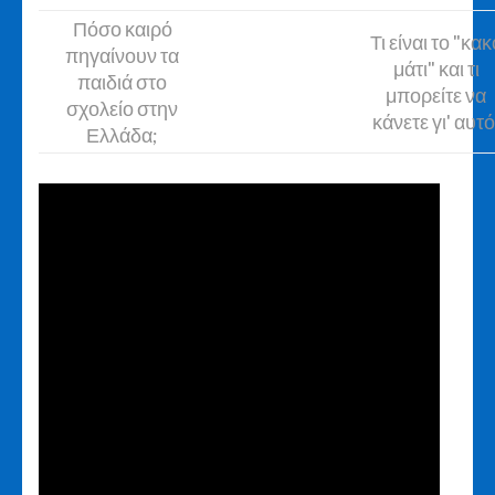
Πόσο καιρό
Τι είναι το "κακ
πηγαίνουν τα
μάτι" και τι
παιδιά στο
μπορείτε να
σχολείο στην
κάνετε γι' αυτό
Ελλάδα;