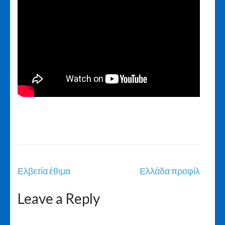
Post
Ελβετία έθιμα
Ελλάδα προφίλ
navigation
Leave a Reply