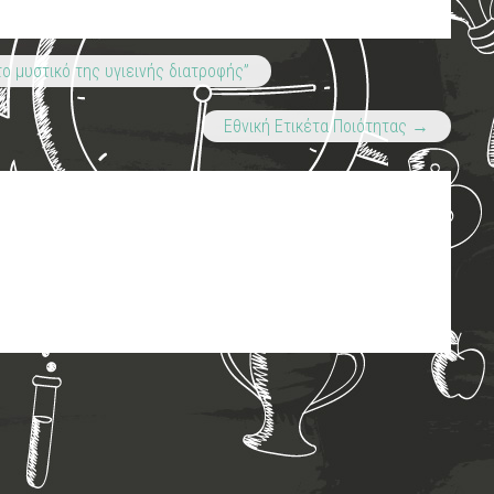
το μυστικό της υγιεινής διατροφής”
Εθνική Ετικέτα Ποιότητας
→