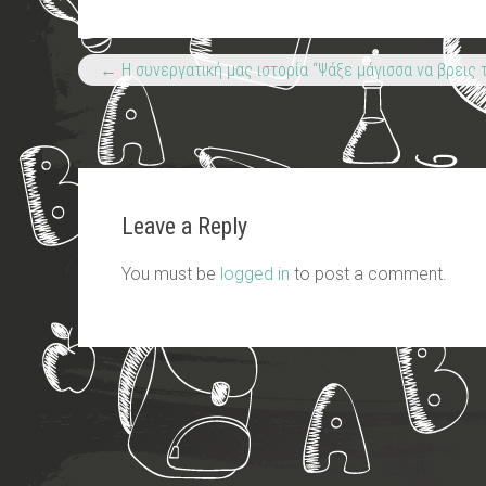
←
H συνεργατική μας ιστορία “Ψάξε μάγισσα να βρεις 
Leave a Reply
You must be
logged in
to post a comment.