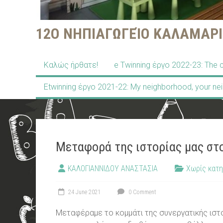
12Ο ΝΗΠΙΑΓΩΓΕΊΟ ΚΑΛΑΜΑΡΙ
Kαλώς ήρθατε!
e Twinning έργο 2022-23: The c
Etwinning έργο 2021-22: My neighborhood, your ne
Mεταφορά της ιστορίας μας στο 
ΚΑΛΟΓΙΑΝΝΙΔΟΥ ΑΝΑΣΤΑΣΙΑ
Χωρίς κατη
24 June 2021
0 Comment
Μεταφέραμε το κομμάτι της συνεργατικής ιστο