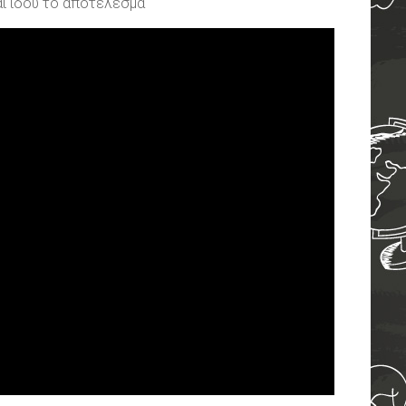
αι ιδού το αποτέλεσμα