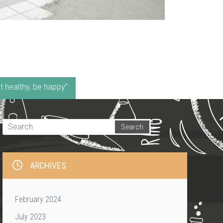
t healthy, be happy”
ARCHIVES
February 2024
July 2023