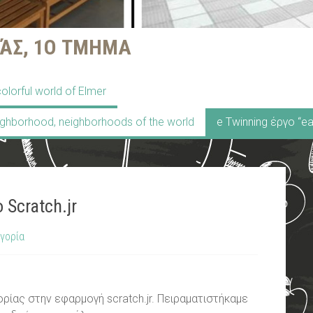
ΆΣ, 1Ο ΤΜΗΜΑ
olorful world of Elmer
ighborhood, neighborhoods of the world
e Twinning έργο “ea
Scratch.jr
γορία
ρίας στην εφαρμογή scratch.jr. Πειραματιστήκαμε