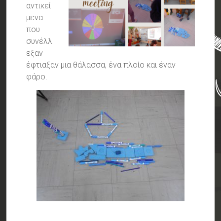
αντικεί
μενα
που
συνέλλ
εξαν
έφτιαξαν μια θάλασσα, ένα πλοίο και έναν
φάρο.