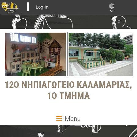
Log In
E-ME BLOGS
Skip
to
content
12Ο ΝΗΠΙΑΓΩΓΕΊΟ ΚΑΛΑΜΑΡΙΆΣ,
1Ο ΤΜΗΜΑ
Menu