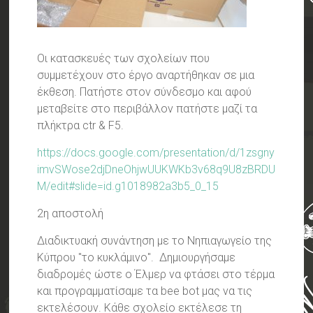
Οι κατασκευές των σχολείων που
συμμετέχουν στο έργο αναρτήθηκαν σε μια
έκθεση. Πατήστε στον σύνδεσμο και αφού
μεταβείτε στο περιβάλλον πατήστε μαζί τα
πλήκτρα ctr & F5.
https://docs.google.com/presentation/d/1zsgny
imvSWose2djDneOhjwUUKWKb3v68q9U8zBRDU
M/edit#slide=id.g1018982a3b5_0_15
2η αποστολή
Διαδικτυακή συνάντηση με το Νηπιαγωγείο της
Κύπρου "το κυκλάμινο". Δημιουργήσαμε
διαδρομές ώστε ο Έλμερ να φτάσει στο τέρμα
και προγραμματίσαμε τα bee bot μας να τις
εκτελέσουν. Κάθε σχολείο εκτέλεσε τη