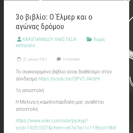
3ο βιβλίο: Ο Έλμερ και ο
αγώνας δρόμου
ΚΑΛΟΓΙΑΝΝΙΔΟΥ ΑΝΑΣΤΑΣΙΑ
Χωρίς
κατηγορία
22 January 2023
0 Comment
Το συγκεκριμένο βιβλίο είναι διαθέσιμο στον
σύνδεσμο
https://youtu.be/ClPV1J4n5HI
1η αποστολή
Η Μελίνα η καμηλοπάρδαλη μας αναθέτει
αποστολή
https://www.voki.com/site/pickup?
scid=19251027&chsm=e67e7ec1c118bce18b6