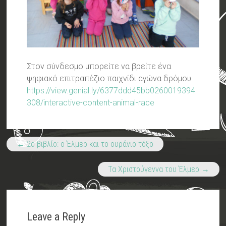
Στον σύνδεσμο μπορείτε να βρείτε ένα
ψηφιακό επιτραπέζιο παιχνίδι αγώνα δρόμου
https://view.genial.ly/6377ddd45bb0260019394
308/interactive-content-animal-race
←
2ο βιβλίο: ο Έλμερ και το ουράνιο τόξο
Τα Χριστούγεννα του Έλμερ
→
Leave a Reply