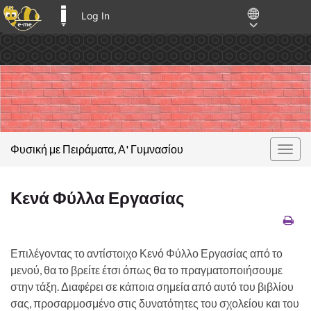
Log In
E-ME BLOGS
Φυσική με Πειράματα, Α' Γυμνασίου
Togg
navig
Κενά Φύλλα Εργασίας
Επιλέγοντας το αντίστοιχο Κενό Φύλλο Εργασίας από το
μενού, θα το βρείτε έτσι όπως θα το πραγματοποιήσουμε
στην τάξη. Διαφέρει σε κάποια σημεία από αυτό του βιβλίου
σας, προσαρμοσμένο στις δυνατότητες του σχολείου και του