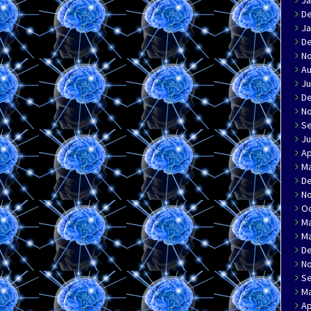
Ja
D
Ja
D
N
Au
Ju
D
N
S
Ju
Ap
Ma
D
N
Oc
Ma
Ma
D
N
S
Ma
Ap