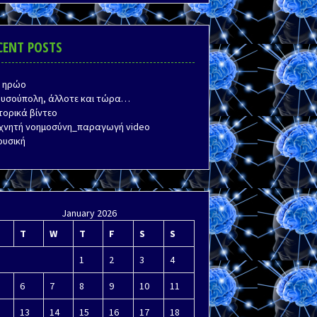
CENT POSTS
ο ηρώο
ρυσούπολη, άλλοτε και τώρα…
τορικά βίντεο
εχνητή νοημοσύνη_παραγωγή video
ουσική
January 2026
T
W
T
F
S
S
1
2
3
4
6
7
8
9
10
11
13
14
15
16
17
18