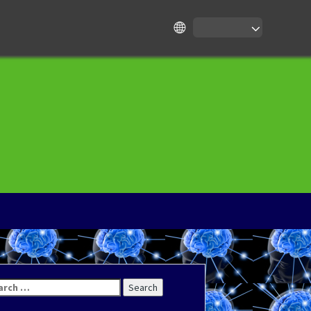
rch
: