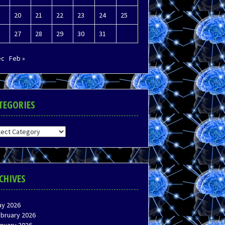
20
21
22
23
24
25
27
28
29
30
31
ec
Feb »
TEGORIES
egories
CHIVES
y 2026
bruary 2026