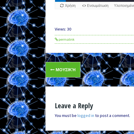
Views: 30
permalink
Post
ΜΟΥΣΙΚΉ
navigation
Leave a Reply
You must be
logged in
to post a comment.