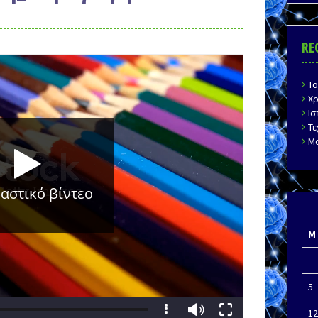
RE
Τ
Χ
Ισ
Τ
Μ
M
5
12