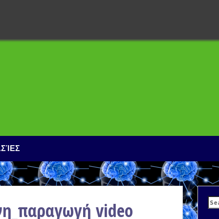
ΑΣΊΕΣ
Sea
νη_παραγωγή video
for