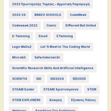
2022 Πρωτογενής Τομέας – Αγροτική Παραγωγή
2023-24
BRAVO SCHOOLS
CodeWeek
Codeweek 2022
Comic
Different But United
E-Twinning
Email
ETwinning
Lego WeDo2
Let 's Meet In The Coding World
Microbit
SaferInternet.gr
Scientific Research Skills And Artificial Intelligence
SCIENTIX
SID
SID2024
SID2025
STEAM Easter
STEAM Χριστούγεννα
STEM
STEM EXPLORERS
Άσκηση
Έξυπνες Πόλεις
Απόκριες
Ασφάλεια Στο Διαδίκτυο