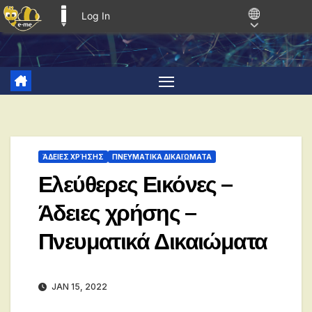
Log In
E-ME BLOGS
Skip
to
content
ΆΔΕΙΕΣ ΧΡΉΣΗΣ
ΠΝΕΥΜΑΤΙΚΆ ΔΙΚΑΙΏΜΑΤΑ
Ελεύθερες Εικόνες –
Άδειες χρήσης –
Πνευματικά Δικαιώματα
JAN 15, 2022