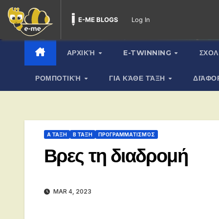
E-ME BLOGS
Log In
Skip
to
content
ΑΡΧΙΚΉ
E-TWINNING
ΣΧΟΛ
ΡΟΜΠΟΤΙΚΉ
ΓΙΑ ΚΆΘΕ ΤΆΞΗ
ΔΙΆΦΟ
Α ΤΆΞΗ
Β ΤΆΞΗ
ΠΡΟΓΡΑΜΜΑΤΙΣΜΌΣ
Βρες τη διαδρομή
MAR 4, 2023