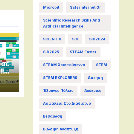
Microbit
SaferInternet.gr
Scientific Research Skills And
Artificial Intelligence
SCIENTIX
SID
SID2024
SID2025
STEAM Easter
 σε
STEAM Χριστούγεννα
STEM
!!
he
STEM EXPLORERS
Άσκηση
Έξυπνες Πόλεις
Απόκριες
Ασφάλεια Στο Διαδίκτυο
Βεβαίωση
Βιώσιμη Ανάπτυξη