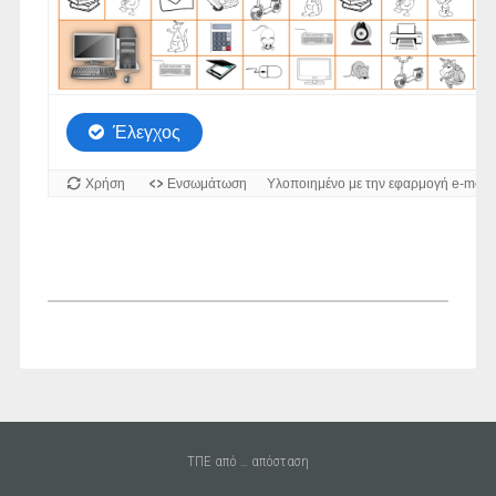
ΤΠΕ από … απόσταση