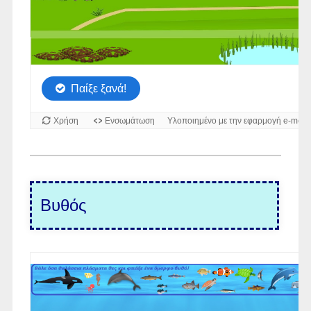
Βυθός