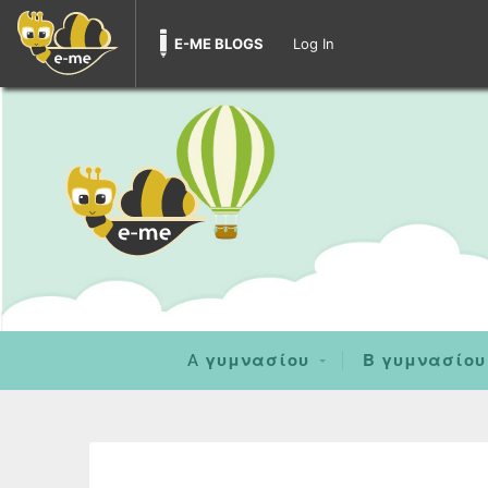
E-ME BLOGS
Log In
A γυμνασίου
Β γυμνασίου