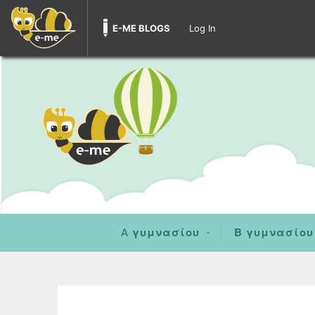
E-ME BLOGS
Log In
A γυμνασίου
Β γυμνασίου