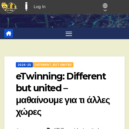
Log In
E-ME BLOGS
Skip
to
content
2024-25
DIFFERENT, BUT UNITED
eTwinning: Different
but united –
μαθαίνουμε για τι άλλες
χώρες