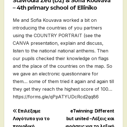
Stavroula Zeti (D2) & Sofia Kouvava
– 4th primary school of Elliniko
Me and Sofia Kouvava worked a bit on
introducing the countries of you partners
using the COUNTRY PORTRAIT (see the
CANVA presentation, explain and discuss,
listen to the national national anthems. Then
our pupils checked their knowledge on flags
and the place of the countries on the map. So
we gave an electronic questionnaire for
them… some of them tried it again and again till
they get they reach the highest score of 100…
https://forms.gle/qPpATYUDcRcd2qq86
Post
Επιλέξαμε
eTwinning: Different
Λογότυπο για το
but united –Λέξεις και
navigation
περιοδικό
φράσεις για το λεξικό