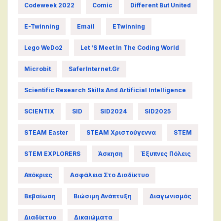
Codeweek 2022
Comic
Different But United
E-Twinning
Email
ETwinning
Lego WeDo2
Let 's Meet In The Coding World
Microbit
SaferInternet.gr
Scientific Research Skills And Artificial Intelligence
SCIENTIX
SID
SID2024
SID2025
STEAM Easter
STEAM Χριστούγεννα
STEM
STEM EXPLORERS
Άσκηση
Έξυπνες Πόλεις
Απόκριες
Ασφάλεια Στο Διαδίκτυο
Βεβαίωση
Βιώσιμη Ανάπτυξη
Διαγωνισμός
Διαδίκτυο
Δικαιώματα