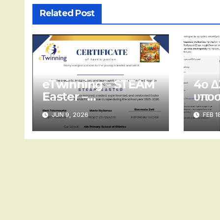
Related Post
eTwinning – STEAM
4ο Δ
Easter –
υποσ
Πιστοποιητικά
SID
JUN 9, 2026
FEB 1
συμμετοχής