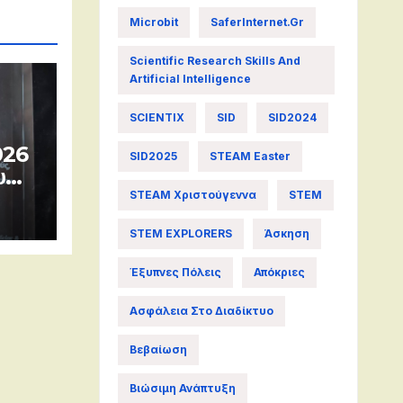
Microbit
SaferInternet.gr
Scientific Research Skills And
Artificial Intelligence
SCIENTIX
SID
SID2024
026
SID2025
STEAM Easter
υ
STEAM Χριστούγεννα
STEM
STEM EXPLORERS
Άσκηση
Έξυπνες Πόλεις
Απόκριες
Ασφάλεια Στο Διαδίκτυο
Βεβαίωση
Βιώσιμη Ανάπτυξη