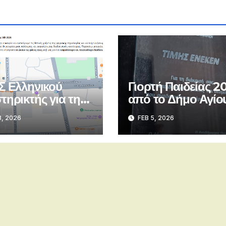
Σ Ελληνικού
Γιορτή Παιδείας 2
τηρικτής για την
από το Δήμο Αγίο
2026
Δημητρίου
8, 2026
FEB 5, 2026