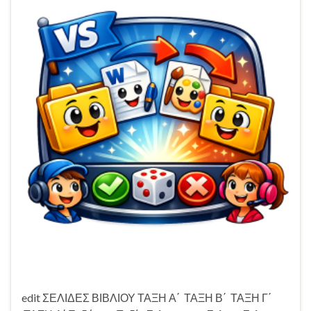
edit ΣΕΛΙΔΕΣ ΒΙΒΛΙΟΥ ΤΑΞΗ Α΄ ΤΑΞΗ Β΄ ΤΑΞΗ Γ΄