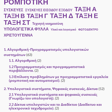
ΡΟΜΠΟΤΙΚΗ
ΤΑΞΗ Α
ΣΥΣΚΕΥΕΣ
ΣΥΣΚΕΥΕΣ ΕΙΣΟΔΟΥ ΕΞΟΔΟΥ
ΤΑΞΗ Ε
ΤΑΞΗ Γ
ΤΑΞΗ Δ
ΤΑΞΗ Β
ΤΑΞΗ ΣΤ
Τεχνητή νοημοσύνη
ΥΠΟΛΟΓΙΣΤΙΚΑ ΦΥΛΛΑ
Υλικό και λογισμικό
ΦΩΤΟΔΕΝΤΡΟ
ΧΡΙΣΤΟΥΓΕΝΝΑ
1. Αλγοριθμική-Προγραμματισμός υπολογιστικών
συστημάτων
(63)
1.1. Αλγοριθμική
(2)
1.2 Προγραμματισμός και προγραμματιστικά
περιβάλλοντα.
(2)
1.3 Επίλυση προβλημάτων με προγραμματιστικά εργαλεία
(ρομποτική και αυτοματισμοί).
(2)
2. Υπολογιστικά συστήματα, Ψηφιακές συσκευές, Δίκτυα
(52)
2.1 Υπολογιστικά συστήματα και ψηφιακές συσκευές
(Γνωρίζω τον υπολογιστή).
(2)
2.2 Δίκτυα υπολογιστών και το Διαδίκτυο (Διαδίκτυο και
ηλεκτρονικό ταχυδρομείο).
(2)