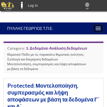
Log In
E-ME BLOGS
ΠΥΛΛΗΣ ΓΕΩΡΓΙΟΣ Τ.Π.Ε.
Togg
navig
Category:
3. Δεδομένα-Ανάλυση δεδομένων
Θεματικό Πεδίο με τις παρακάτω θεματικές ενότητες:
Συλλογή και διαχείριση δεδομένων
Μοντελοποίηση, συμπερασμός και λήψη αποφάσεων
με βάση τα δεδομένα
Protected: Μοντελοποίηση,
συμπερασμός και λήψη
αποφάσεων με βάση τα δεδομένα Γ΄
και Δ΄