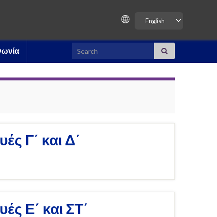
English
Search for:
νωνία
ές Γ΄ και Δ΄
ές Ε΄ και ΣΤ΄