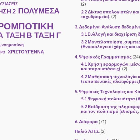
ΥΣΙΑΣΕΙΣ
(2)
ΠΟΛΥΜΕΣΑ
ΣΗ 2
2.2 Δίκτυα υπολογιστών και 
ταχυδρομείο).
(2)
 ΡΟΜΠΟΤΙΚΗ
3. Δεδομένα-Ανάλυση δεδομέ
Α
ΤΑΞΗ Γ
ΤΑΞΗ Β
3.1 Συλλογή και διαχείριση
3.2 Μοντελοποίηση, συμπε
ή νοημοσύνη
(Εννοιολογικοί χάρτες και υ
ΧΡΙΣΤΟΥΓΕΝΝΑ
ΤΡΟ
4. Ψηφιακός Γραμματισμός
(24)
4.1 Χρήση εφαρμογών, μέσ
και παρουσιάσεις).
(2)
4.2 Μαθησιακή τεχνολογία 
(εκπαιδευτικές πλατφόρμες)
5. Ψηφιακές Τεχνολογίες και Κ
5.1 Ψηφιακή πολιτειότητα (
5.2 Επίδραση της πληροφορ
και τον πολιτισμό (εθισμός,
6. Διάφορα
(71)
Παλιό Α.Π.Σ.
(2)