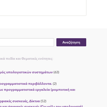
Αναζήτηση
τικά πεδία και Θεματικές ενότητες
:
σμός υπολογιστικών συστημάτων
(63)
ρογραμματιστικά περιβάλλοντα.
(2)
ε προγραμματιστικά εργαλεία (ρομποτική και
ηφιακές συσκευές, Δίκτυα
(52)
α και ψηφιακές συσκευές (Γνωρίζω τον υπολογιστή).