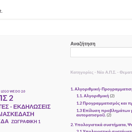
t.
Αναζήτηση
Κατηγορίες - Νέο Α.Π.Σ. - Θεμα
1. Αλγοριθμική-Προγραμματι
LEGO WE DO 2.0
Σ 2
1.1. Αλγοριθμική
(2)
1.2 Προγραμματισμός και π
ΤΕΣ - ΕΚΔΗΛΩΣΕΙΣ
1.3 Επίλυση προβλημάτων μ
ΔΙΑΣΚΕΔΑΣΗ
αυτοματισμοί).
(2)
ΕΔΑ
ΖΩΓΡΑΦΙΚΗ 1
2. Υπολογιστικά συστήματα, Ψ
2.1 Υπολογιστικά συστήματ