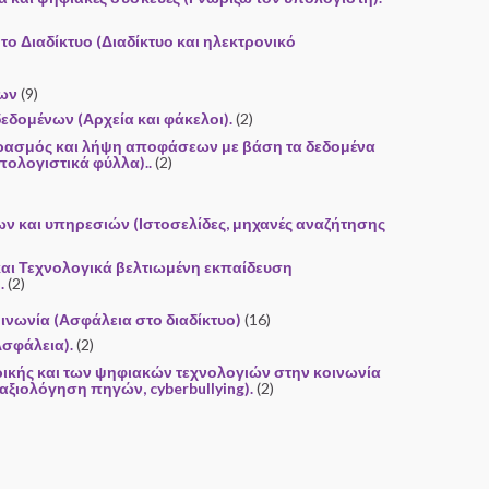
το Διαδίκτυο (Διαδίκτυο και ηλεκτρονικό
νων
(9)
 δεδομένων (Αρχεία και φάκελοι).
(2)
ρασμός και λήψη αποφάσεων με βάση τα δεδομένα
πολογιστικά φύλλα)..
(2)
ων και υπηρεσιών (Ιστοσελίδες, μηχανές αναζήτησης
και Τεχνολογικά βελτιωμένη εκπαίδευση
.
(2)
οινωνία (Ασφάλεια στο διαδίκτυο)
(16)
Ασφάλεια).
(2)
ικής και των ψηφιακών τεχνολογιών στην κοινωνία
 αξιολόγηση πηγών, cyberbullying).
(2)