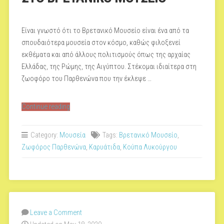
Είναι γνωστό ότι το Bρετανικό Mουσείο είναι ένα από τα
σπουδαιότερα μουσεία στον κόσμο, καθώς φιλοξενεί
εκθέματα και από άλλους πολιτισμούς όπως της αρχαίας
Ελλάδας, της Ρώμης, της Αιγύπτου. Στέκομαι ιδιαίτερα στη
ζωοφόρο του Παρθενώνα που την έκλεψε …
“ΣΤΟ
Continue reading
ΒΡΕΤΑΝΙΚΟ
ΜΟΥΣΕΙΟ”
Category:
Μουσεία
Tags:
Βρετανικό Μουσείο
,
Ζωφόρος Παρθενώνα
,
Καρυάτιδα
,
Κούπα Λυκούργου
Leave a Comment