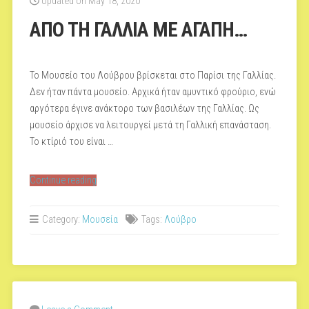
Updated on May 18, 2020
ΑΠΟ ΤΗ ΓΑΛΛΙΑ ΜΕ ΑΓΑΠΗ…
Το Μουσείο του Λούβρου βρίσκεται στο Παρίσι της Γαλλίας.
Δεν ήταν πάντα μουσείο. Αρχικά ήταν αμυντικό φρούριο, ενώ
αργότερα έγινε ανάκτορο των βασιλέων της Γαλλίας. Ως
μουσείο άρχισε να λειτουργεί μετά τη Γαλλική επανάσταση.
Το κτίριό του είναι …
“ΑΠΟ
Continue reading
ΤΗ
ΓΑΛΛΙΑ
Category:
Μουσεία
Tags:
Λούβρο
ΜΕ
ΑΓΑΠΗ…”