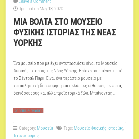
Leave a Comment
Updated on May 18, 2020
ΜΙΑ ΒΟΛΤΑ ΣΤΟ ΜΟΥΣΕΙΟ
ΦΥΣΙΚΗΣ ΙΣΤΟΡΙΑΣ ΤΗΣ ΝΕΑΣ
ΥΟΡΚΗΣ
Ένα μουσείο που με έχει εντυπωσιάσει είναι το Mουσείο
Φυσικής Ιστορίας της Νέας Υόρκης. Bρίσκεται απέναντι από
το Σέντραλ Παρκ. Είναι ένα τεράστιο μουσείο με
καταπληκτική διακόσμηση και πελώριες αίθουσες με φυτά,
δεινόσαυρους και άλλα προϊστορικά ζώα. Μπαίνοντας …
“ΜΙΑ
Continue reading
ΒΟΛΤΑ
ΣΤΟ
Category:
Μουσεία
Tags:
Μουσείο Φυσικής Ιστορίας
,
ΜΟΥΣΕΙΟ
Τιτανόσαυρος